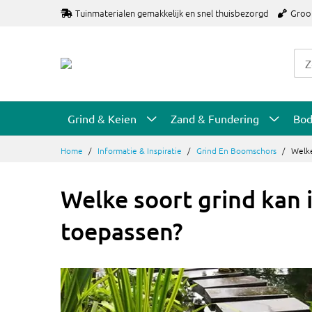
Ga
Tuinmaterialen gemakkelijk en snel thuisbezorgd
Groo
naar
de
inhoud
Grind & Keien
Zand & Fundering
Bo
Home
Informatie & Inspiratie
Grind En Boomschors
Welke
Welke soort grind kan i
toepassen?