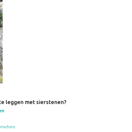
te leggen met sierstenen?
en
omschors