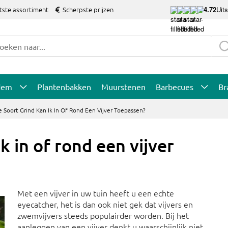
tste assortiment
Scherpste prijzen
4.72
Uit
dem
Plantenbakken
Muurstenen
Barbecues
Br
 Soort Grind Kan Ik In Of Rond Een Vijver Toepassen?
k in of rond een vijver
Met een vijver in uw tuin heeft u een echte
eyecatcher, het is dan ook niet gek dat vijvers en
zwemvijvers steeds populairder worden. Bij het
aanleggen van een vijver denkt u waarschijnlijk niet