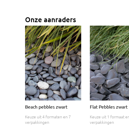
Onze aanraders
Beach pebbles zwart
Flat Pebbles zwart
Keuze uit 4 formaten en 7
Keuze uit 1 formaat e
verpakkingen
verpakkingen