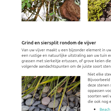
Grind en siersplit rondom de vijver
Van uw vijver maakt u een bijzonder element in uw t
een rustige en natuurlijke uitstraling aan uw tuin 
grassen met sierkeitje ertussen, of grove keien die
volgende aandachtspunten om de juiste soort stene
Niet elke ste
Bijvoorbeeld
deze stenen s
oppassen voo
soorten wel w
die ook nog e
Beach 