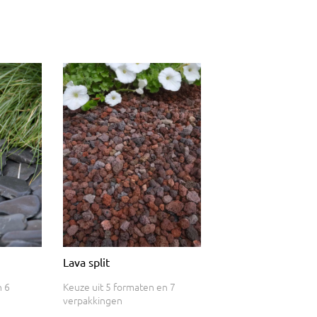
Lava split
n 6
Keuze uit 5 formaten en 7
verpakkingen