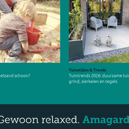
Tuinstijlen & Trends
peelzand schoon?
Tuintrends 2026: duurzame tu
grind, sierkeien en tegels