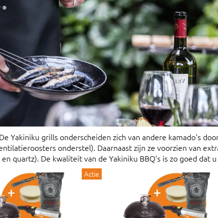
 De Yakiniku grills onderscheiden zich van andere kamado's doo
tilatieroosters onderstel). Daarnaast zijn ze voorzien van extr
 quartz). De kwaliteit van de Yakiniku BBQ's is zo goed dat u er
Actie