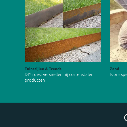
Tuinstijlen & Trends
Zand
DIY roest versnellen bij cortenstalen
Is ons s
producten