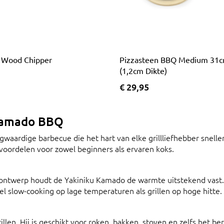
u Wood Chipper
Pizzasteen BBQ Medium 31
(1,2cm Dikte)
€ 29,95
 Kamado BBQ
waardige barbecue die het hart van elke grillliefhebber snell
 voordelen voor zowel beginners als ervaren koks.
 ontwerp houdt de Yakiniku Kamado de warmte uitstekend vast.
l slow-cooking op lage temperaturen als grillen op hoge hitte.
len. Hij is geschikt voor roken, bakken, stoven en zelfs het be