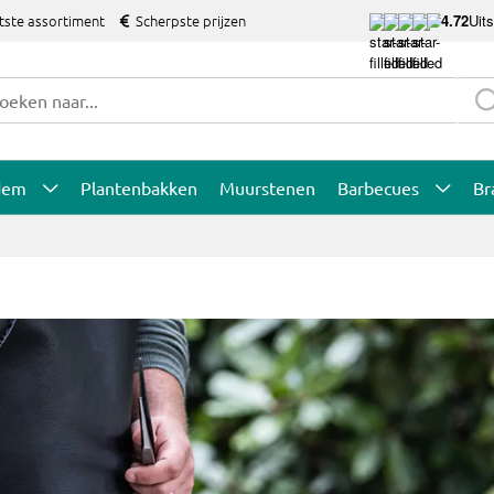
tste assortiment
Scherpste prijzen
4.72
Uit
dem
Plantenbakken
Muurstenen
Barbecues
Br