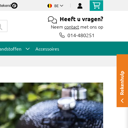
stekend
BE
Heeft u vragen?
Neem
contact
met ons op
014-480251
andstoffen
Accessoires
Rekenhulp