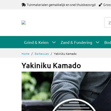
Ga
Tuinmaterialen gemakkelijk en snel thuisbezorgd
Groo
naar
de
inhoud
Grind & Keien
Zand & Fundering
Bo
Home
Barbecues
Yakiniku Kamado
Yakiniku Kamado