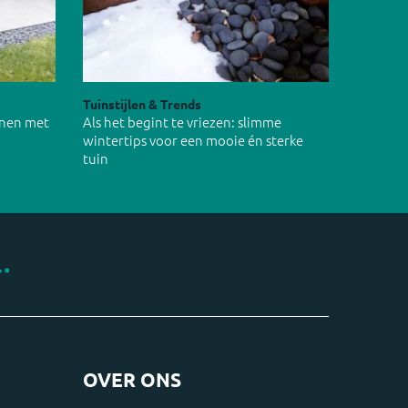
Tuinstijlen & Trends
inen met
Als het begint te vriezen: slimme
wintertips voor een mooie én sterke
tuin
OVER ONS