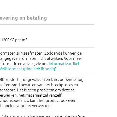
Kortingen worden verrekend in de
winkelwagen!
evering en betaling
± 1200KG per m3
Formaten zijn zeefmaten. Zodoende kunnen de
aangegeven formaten licht afwijken. Voor meer
nformatie en advies, zie ons
informatieartikel
elk formaat grind heb ik nodig?
Dit product is ongewassen en kan zodoende nog
tof en zand bevatten van het breekproces en
ransport. Het is geen probleem om deze te
erwerken, het materiaal zal vanzelf
schoonspoelen. U kunt het product ook even
afspoelen voor het verwerken.
 75kg per m2, op basis van een laagdikte van 5cm.