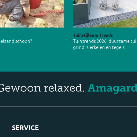
Tuinstijlen & Trends
peelzand schoon?
Tuintrends 2026: duurzame tu
grind, sierkeien en tegels
SERVICE