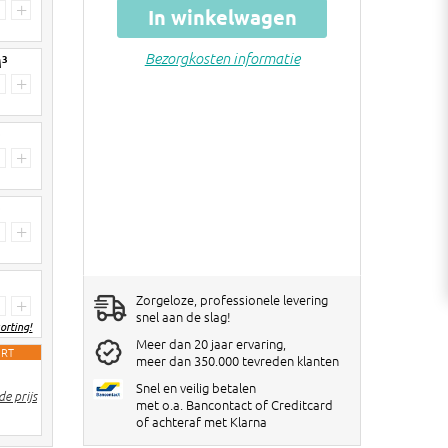
Vanaf 30 stuks
€ 3 korting per 20kg zak
+
In winkelwagen
Vanaf 60 stuks
€ 5 korting per 20kg zak
Bezorgkosten informatie
3
M
Kortingen worden verrekend in de
+
winkelwagen!
3
+
3
+
Zorgeloze, professionele levering
+
snel aan de slag!
orting!
Meer dan 20 jaar ervaring,
ORT
meer dan 350.000 tevreden klanten
2 stuks
€ 6 korting per big bag
Snel en veilig betalen
e prijs
3-4 stuks
€ 10 korting per big bag
met o.a. Bancontact of Creditcard
of achteraf met Klarna
5> stuks
€ 12 korting per big bag