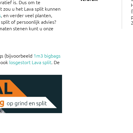
atief is. Dus om te
 zou u het Lava split kunnen
(
s
, en verder veel planten,
p
plit of persoonlijk advies?
rmaten stenen kunt u onze
ags (bijvoorbeeld
1m3 bigbags
j ook
losgestort Lava split
. De