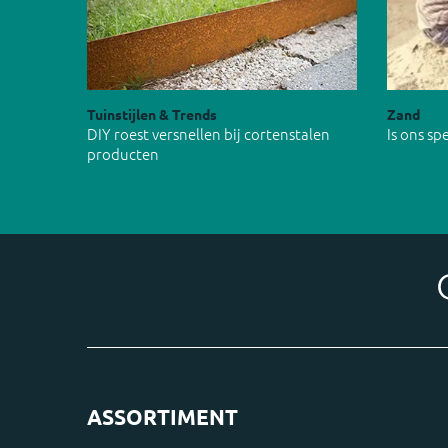
Tuinstijlen & Trends
Zand
DIY roest versnellen bij cortenstalen
Is ons s
producten
ASSORTIMENT