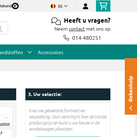
stekend
BE
Heeft u vragen?
Neem
contact
met ons op
014-480251
andstoffen
Accessoires
Rekenhulp
3. Uw selectie:
Kies uw gewenste formaat en
verpakking. Dan verschijnt hier de totale
+
productprijs en kunt u uw keuze in de
orting!
winkelwagen plaatsen.
3
M