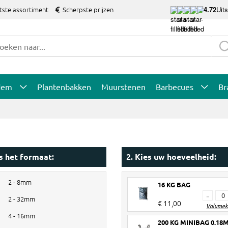
tste assortiment
Scherpste prijzen
4.72
Uit
dem
Plantenbakken
Muurstenen
Barbecues
Br
es het formaat:
2. Kies uw hoeveelheid:
2 - 8mm
16 KG BAG
-
2 - 32mm
€ 11,00
Volumek
4 - 16mm
200 KG MINIBAG 0.18