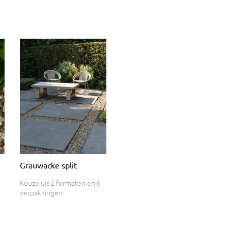
Grauwacke split
Keuze uit 2 formaten en 6
verpakkingen