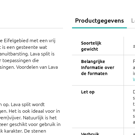
Productgegevens
L
e Eifelgebied met een vrij
Soortelijk
it is een gesteente wat
gewicht
nuitbarsting. Lava split is
r toepassingen die
Belangrijke
singen. Voordelen van Lava
Informatie over
i
de formaten
W
Let op
s
t
 op. Lava split wordt
v
n. Het is ook ideaal voor in
em)vijver. Natuurlijk is het
zeer geschikt voor gebruik in
jk karakter. De stenen
±
Verbruik