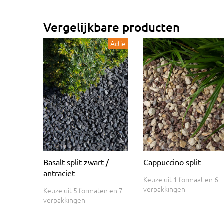
Vergelijkbare producten
Actie
Basalt split zwart /
Cappuccino split
antraciet
Keuze uit 1 formaat en 6
verpakkingen
Keuze uit 5 formaten en 7
verpakkingen