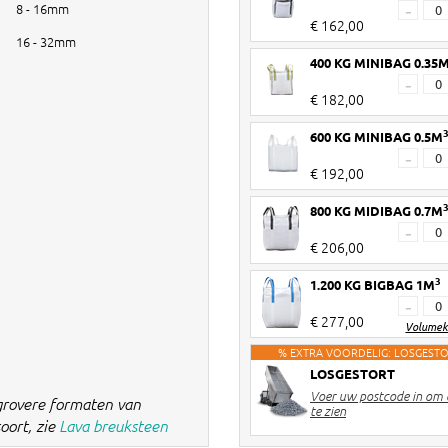
8 - 16mm
-
€ 162,00
16 - 32mm
400 KG MINIBAG 0.35
-
€ 182,00
600 KG MINIBAG 0.5M
-
€ 192,00
800 KG MIDIBAG 0.7M
-
€ 206,00
3
1.200 KG BIGBAG 1M
-
€ 277,00
Volumek
% EXTRA VOORDELIG: LOSGEST
LOSGESTORT
Voer uw postcode in om d
grovere formaten van
te zien
oort, zie
Lava breuksteen