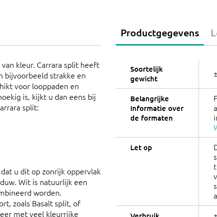
Productgegevens
L
 van kleur. Carrara split heeft
Soortelijk
n bijvoorbeeld strakke en
gewicht
chikt voor looppaden en
oekig is, kijkt u dan eens bij
Belangrijke
rrara split:
Informatie over
i
de formaten
W
Let op
s
t
 dat u dit op zonrijk oppervlak
v
duw. Wit is natuurlijk een
combineerd worden.
 zoals Basalt split, of
er met veel kleurrijke
±
Verbruik