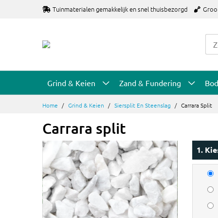
Ga
Tuinmaterialen gemakkelijk en snel thuisbezorgd
Groo
naar
de
inhoud
Grind & Keien
Zand & Fundering
Bo
Home
Grind & Keien
Siersplit En Steenslag
Carrara Split
Carrara split
1. Ki