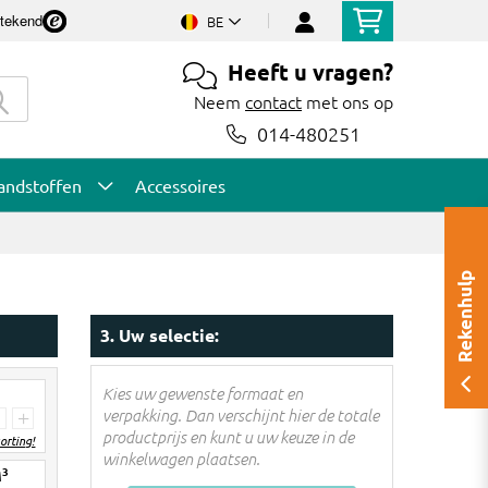
stekend
BE
Heeft u vragen?
Neem
contact
met ons op
014-480251
andstoffen
Accessoires
Rekenhulp
3. Uw selectie:
Kies uw gewenste formaat en
verpakking. Dan verschijnt hier de totale
+
productprijs en kunt u uw keuze in de
orting!
winkelwagen plaatsen.
3
M