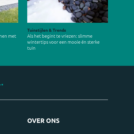
Tuinstijlen & Trends
inen met
Als het begint te vriezen: slimme
wintertips voor een mooie én sterke
tuin
OVER ONS