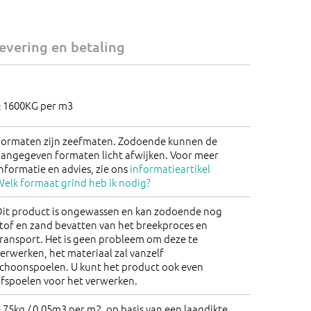
Kortingen worden verrekend in de
winkelwagen!
evering en betaling
± 1600KG per m3
Formaten zijn zeefmaten. Zodoende kunnen de
aangegeven formaten licht afwijken. Voor meer
nformatie en advies, zie ons
informatieartikel
elk formaat grind heb ik nodig?
Dit product is ongewassen en kan zodoende nog
tof en zand bevatten van het breekproces en
ransport. Het is geen probleem om deze te
erwerken, het materiaal zal vanzelf
schoonspoelen. U kunt het product ook even
afspoelen voor het verwerken.
 75kg / 0,05m3 per m2, op basis van een laagdikte