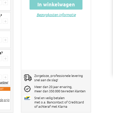
Vanaf 30 stuks
€ 3 korting per 20kg zak
+
In winkelwagen
Vanaf 60 stuks
€ 5 korting per 20kg zak
Bezorgkosten informatie
3
M
Kortingen worden verrekend in de
+
winkelwagen!
3
+
3
M
+
Zorgeloze, professionele levering
+
snel aan de slag!
orting!
Meer dan 20 jaar ervaring,
ORT
meer dan 350.000 tevreden klanten
2 stuks
€ 6 korting per big bag
Snel en veilig betalen
e prijs
3-4 stuks
€ 10 korting per big bag
met o.a. Bancontact of Creditcard
of achteraf met Klarna
5> stuks
€ 12 korting per big bag