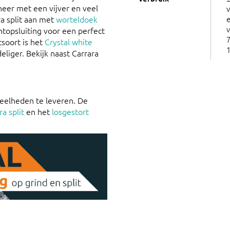
eer met een vijver en veel
ra split aan met
worteldoek
e
v
topsluiting voor een perfect
7
tsoort is het
Crystal white
eliger. Bekijk naast Carrara
veelheden te leveren. De
a split
en het
losgestort