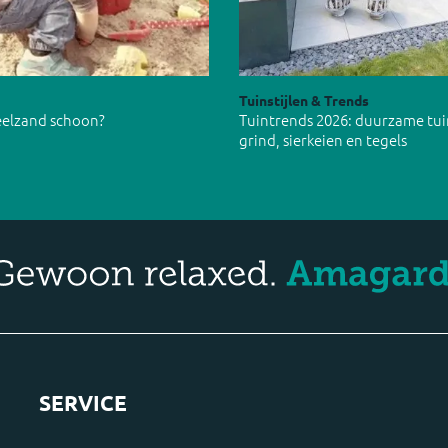
Tuinstijlen & Trends
peelzand schoon?
Tuintrends 2026: duurzame tu
grind, sierkeien en tegels
SERVICE