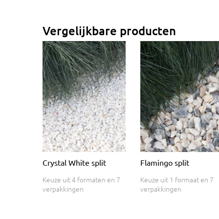
Vergelijkbare producten
Crystal White split
Flamingo split
Keuze uit 4 formaten en 7
Keuze uit 1 formaat en 7
verpakkingen
verpakkingen