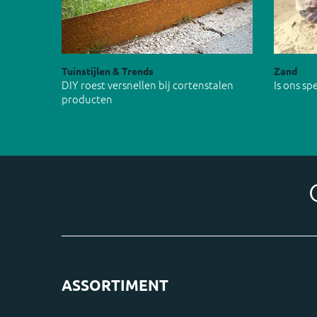
Tuinstijlen & Trends
Zand
DIY roest versnellen bij cortenstalen
Is ons s
producten
ASSORTIMENT