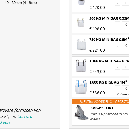
40 - 80mm (4 - 8cm)
-
€ 170,00
500 KG MINIBAG 0.35
-
€ 198,00
750 KG MINIBAG 0.5M
-
€ 221,00
1.100 KG MIDIBAG 0.7
-
€ 249,00
3
1.600 KG BIGBAG 1M
-
€ 336,00
Volumek
% EXTRA VOORDELIG: LOSGEST
LOSGESTORT
grovere formaten van
Voer uw postcode in om d
oort, zie
Carrara
te zien
steen