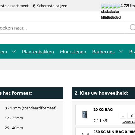
tste assortiment
Scherpste prijzen
4.72
Uit
dem
Plantenbakken
Muurstenen
Barbecues
Br
es het formaat:
2. Kies uw hoeveelheid:
9 - 12mm (standaardformaat)
20 KG BAG
-
12 - 25mm
€ 11,39
Volumek
25 - 40mm
250 KG MINIBAG 0.18