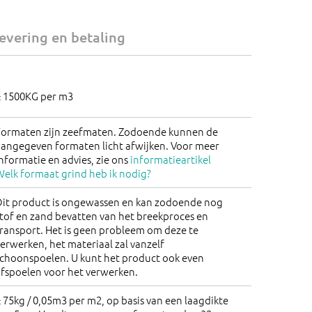
evering en betaling
± 1500KG per m3
Formaten zijn zeefmaten. Zodoende kunnen de
aangegeven formaten licht afwijken. Voor meer
nformatie en advies, zie ons
informatieartikel
elk formaat grind heb ik nodig?
Dit product is ongewassen en kan zodoende nog
tof en zand bevatten van het breekproces en
ransport. Het is geen probleem om deze te
erwerken, het materiaal zal vanzelf
schoonspoelen. U kunt het product ook even
afspoelen voor het verwerken.
 75kg / 0,05m3 per m2, op basis van een laagdikte