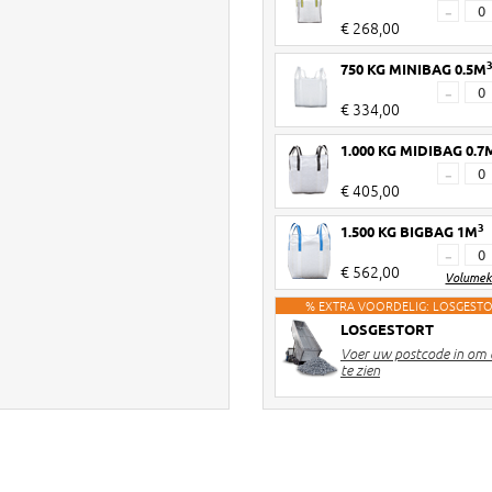
-
€ 268,00
750 KG MINIBAG 0.5M
-
€ 334,00
1.000 KG MIDIBAG 0.7
-
€ 405,00
3
1.500 KG BIGBAG 1M
-
€ 562,00
Volumek
% EXTRA VOORDELIG: LOSGEST
LOSGESTORT
Voer uw postcode in om d
te zien