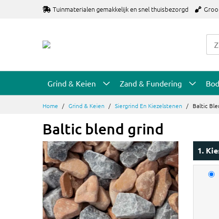
Ga
Tuinmaterialen gemakkelijk en snel thuisbezorgd
Groo
naar
de
inhoud
Grind & Keien
Zand & Fundering
Bo
Home
Grind & Keien
Siergrind En Kiezelstenen
Baltic Bl
Baltic blend grind
1. Ki