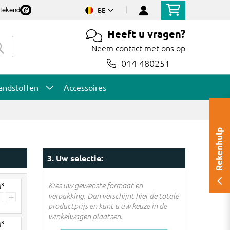
stekend
BE
Heeft u vragen?
Neem
contact
met ons op
014-480251
andstoffen
Accessoires
Rekenhulp
3. Uw selectie:
3
Kies uw gewenste formaat en
M
verpakking. Dan verschijnt hier de totale
+
productprijs en kunt u uw keuze in de
winkelwagen plaatsen.
3
M