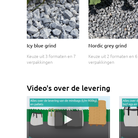
Icy blue grind
Nordic grey grind
Keuze uit 3 formaten en 7
Keuze uit 2 formaten en 6
verpakkingen
verpakkingen
Video's over de levering