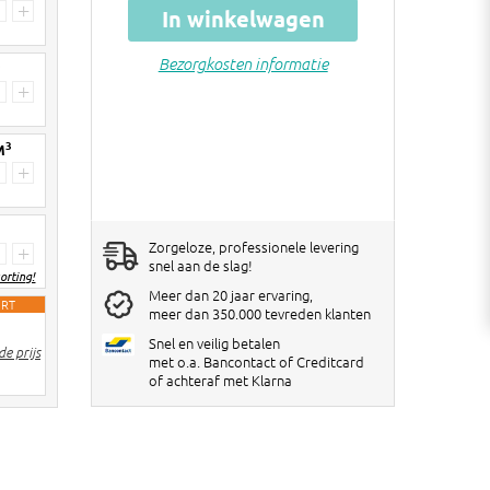
+
In winkelwagen
Bezorgkosten informatie
3
+
3
M
+
Zorgeloze, professionele levering
+
snel aan de slag!
orting!
Meer dan 20 jaar ervaring,
ORT
meer dan 350.000 tevreden klanten
2 stuks
€ 6 korting per big bag
Snel en veilig betalen
e prijs
3-4 stuks
€ 10 korting per big bag
met o.a. Bancontact of Creditcard
of achteraf met Klarna
5> stuks
€ 12 korting per big bag
Kortingen worden verrekend in de
winkelwagen!