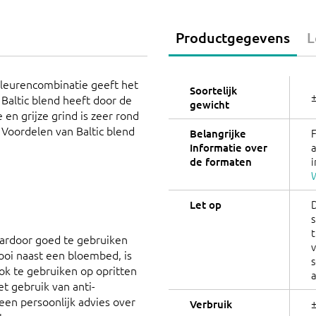
Productgegevens
L
 kleurencombinatie geeft het
Soortelijk
 Baltic blend heeft door de
gewicht
 en grijze grind is zeer rond
Voordelen van Baltic blend
Belangrijke
Informatie over
i
de formaten
W
Let op
s
t
aardoor goed te gebruiken
v
ooi naast een bloembed, is
ook te gebruiken op opritten
et gebruik van anti-
een persoonlijk advies over
±
Verbruik