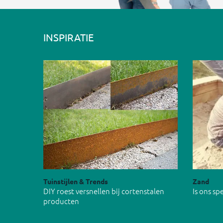
INSPIRATIE
Tuinstijlen & Trends
Zand
DIY roest versnellen bij cortenstalen
Is ons s
producten