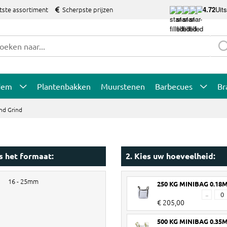
tste assortiment
Scherpste prijzen
4.72
Uit
dem
Plantenbakken
Muurstenen
Barbecues
Br
end Grind
es het formaat:
2. Kies uw hoeveelheid:
16 - 25mm
250 KG MINIBAG 0.18
-
€ 205,00
500 KG MINIBAG 0.35