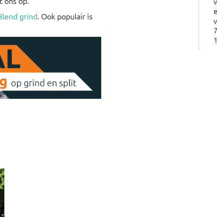
t ons op.
e
Blend grind
. Ook populair is
v
7