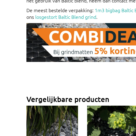
het gebruik van Baltic blend, neem dan contact me
De meest bestelde verpakking:
1m3 bigbag Baltic 
ons
losgestort Baltic Blend grind
.
Vergelijkbare producten