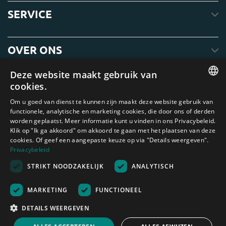
SERVICE
OVER ONS
Deze website maakt gebruik van
cookies.
ENGLISH
Om u goed van dienst te kunnen zijn maakt deze website gebruik van
functionele, analytische en marketing cookies, die door ons of derden
DUTCH
worden geplaatst. Meer informatie kunt u vinden in ons Privacybeleid.
Klik op "Ik ga akkoord" om akkoord te gaan met het plaatsen van deze
GERMAN
cookies. Of geef een aangepaste keuze op via "Details weergeven".
FRENCH
Privacybeleid
Amagard.com (Kranendonk B.V.) Geen van de teksten of foto's op deze
STRIKT NOODZAKELIJK
ANALYTISCH
SPANISH
website mag zonder schriftelijke toestemming van Kranendonk B.V. worden
gebruikt
ENGLISH
Nederland
|
Deutschland
|
België
|
Belgique
|
España
|
France
|
United
MARKETING
FUNCTIONEEL
Kingdom
|
Österreich
PORTUGUESE
DETAILS WEERGEVEN
Rekenhulp