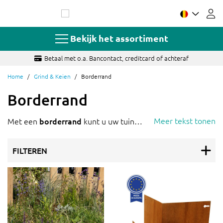
Ga
naar
de
inhoud
Bekijk het assortiment
Betaal met o.a. Bancontact, creditcard of achteraf
Home
Grind & Keien
Borderrand
Borderrand
Meer tekst tonen
Met een
borderrand
kunt u uw tuin
prachtig afwerken. Maar het voorkomt
ook dat kiezelstenen en keien van hun
FILTEREN
plek afrollen. Tevens geeft het de
mogelijkheid om twee elementen
prachtig samen te laten komen. Denk
bijvoorbeeld aan een border met
bloemen en een tuinpad met grind,
gescheiden door een metalen