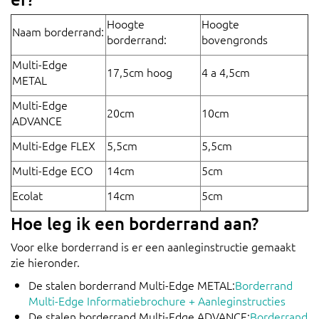
Hoogte
Hoogte
Naam borderrand:
borderrand:
bovengronds
Multi-Edge
17,5cm hoog
4 a 4,5cm
METAL
Multi-Edge
20cm
10cm
ADVANCE
Multi-Edge FLEX
5,5cm
5,5cm
Multi-Edge ECO
14cm
5cm
Ecolat
14cm
5cm
Hoe leg ik een borderrand aan?
Voor elke borderrand is er een aanleginstructie gemaakt
zie hieronder.
De stalen borderrand Multi-Edge METAL:
Borderrand
Multi-Edge Informatiebrochure + Aanleginstructies
De stalen borderrand Multi-Edge ADVANCE:
Borderrand