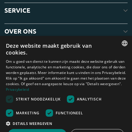
SERVICE
OVER ONS
Deze website maakt gebruik van
cookies.
ENGLISH
Om u goed van dienst te kunnen zijn maakt deze website gebruik van
functionele, analytische en marketing cookies, die door ons of derden
DUTCH
worden geplaatst. Meer informatie kunt u vinden in ons Privacybeleid.
Klik op "Ik ga akkoord" om akkoord te gaan met het plaatsen van deze
GERMAN
cookies. Of geef een aangepaste keuze op via "Details weergeven".
FRENCH
Privacybeleid
Amagard.com (Kranendonk B.V.) Geen van de teksten of foto's op deze
STRIKT NOODZAKELIJK
ANALYTISCH
SPANISH
website mag zonder schriftelijke toestemming van Kranendonk B.V. worden
gebruikt
ENGLISH
Nederland
|
Deutschland
|
België
|
Belgique
|
España
|
France
|
United
MARKETING
FUNCTIONEEL
Kingdom
|
Österreich
PORTUGUESE
DETAILS WEERGEVEN
Rekenhulp