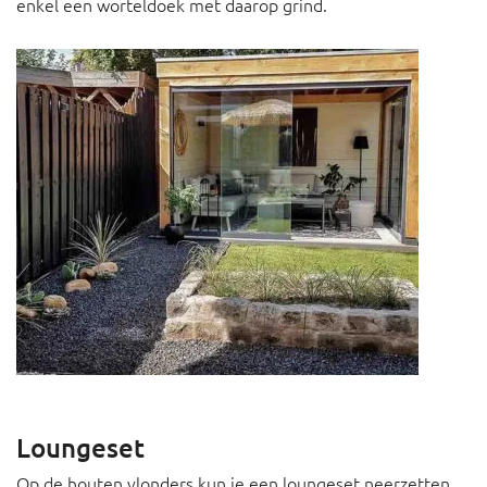
enkel een worteldoek met daarop grind.
Loungeset
Op de houten vlonders kun je een loungeset neerzetten,