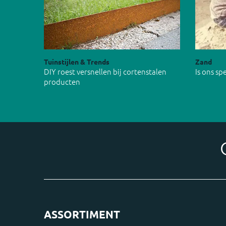
Tuinstijlen & Trends
Zand
DIY roest versnellen bij cortenstalen
Is ons s
producten
ASSORTIMENT