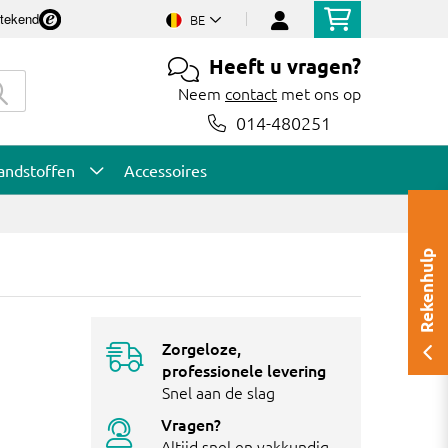
stekend
BE
Heeft u vragen?
Neem
contact
met ons op
014-480251
andstoffen
Accessoires
Rekenhulp
Zorgeloze,
professionele levering
Snel aan de slag
Vragen?
Altijd snel en vakkundig