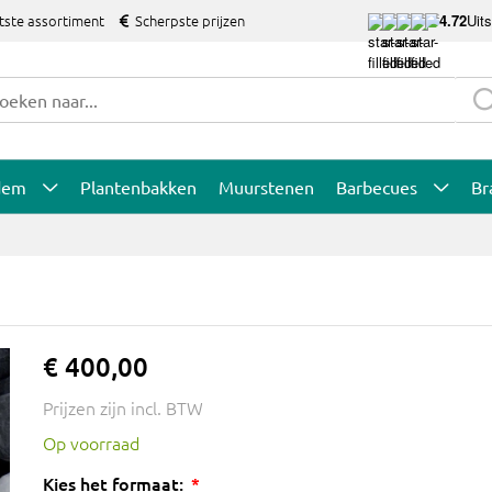
tste assortiment
Scherpste prijzen
4.72
Uit
dem
Plantenbakken
Muurstenen
Barbecues
Br
€ 400,00
Prijzen zijn incl. BTW
Op voorraad
Kies het formaat: