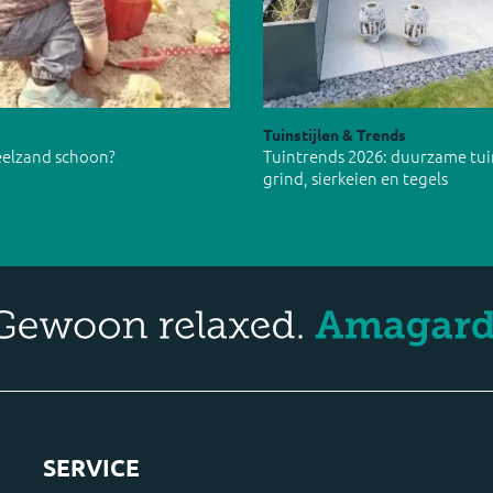
Tuinstijlen & Trends
peelzand schoon?
Tuintrends 2026: duurzame tu
grind, sierkeien en tegels
SERVICE