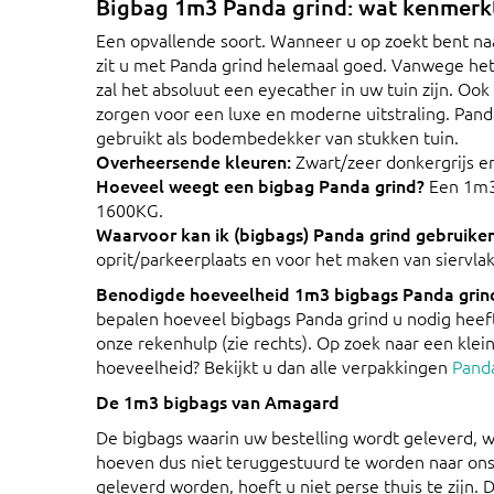
Bigbag 1m3 Panda grind: wat kenmerkt
Een opvallende soort. Wanneer u op zoekt bent naar
zit u met Panda grind helemaal goed. Vanwege het 
zal het absoluut een eyecather in uw tuin zijn. Ook
zorgen voor een luxe en moderne uitstraling. Pan
gebruikt als bodembedekker van stukken tuin.
Overheersende kleuren:
Zwart/zeer donkergrijs en
Hoeveel weegt een bigbag Panda grind?
Een 1m3
1600KG.
Waarvoor kan ik (bigbags) Panda grind gebruike
oprit/parkeerplaats en voor het maken van siervlak
Benodigde hoeveelheid 1m3 bigbags Panda grin
bepalen hoeveel bigbags Panda grind u nodig heef
onze rekenhulp (zie rechts). Op zoek naar een klein
hoeveelheid? Bekijkt u dan alle verpakkingen
Pand
De 1m3 bigbags van Amagard
De bigbags waarin uw bestelling wordt geleverd,
hoeven dus niet teruggestuurd te worden naar on
geleverd worden, hoeft u niet perse thuis te zijn. 