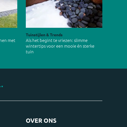
Tuinstijlen & Trends
inen met
Als het begint te vriezen: slimme
wintertips voor een mooie én sterke
tuin
OVER ONS