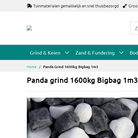
Ga
Tuinmaterialen gemakkelijk en snel thuisbezorgd
Groo
naar
de
inhoud
Grind & Keien
Zand & Fundering
Bo
Home
Panda Grind 1600kg Bigbag 1m3
Panda grind 1600kg Bigbag 1m3