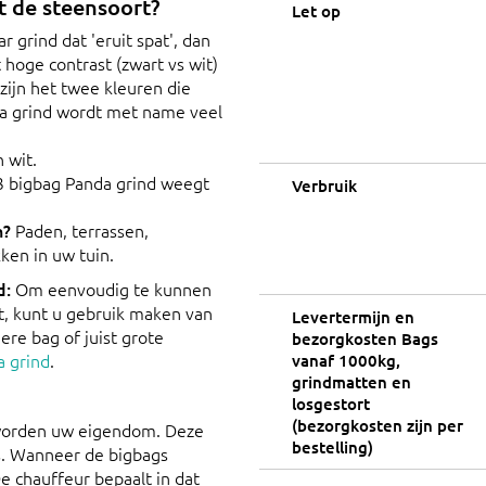
 de steensoort?
Let op
 grind dat 'eruit spat', dan
hoge contrast (zwart vs wit)
 zijn het twee kleuren die
da grind wordt met name veel
 wit.
 bigbag Panda grind weegt
Verbruik
n?
Paden, terrassen,
ken in uw tuin.
d:
Om eenvoudig te kunnen
t, kunt u gebruik maken van
Levertermijn en
ere bag of juist grote
bezorgkosten Bags
a grind
.
vanaf 1000kg,
grindmatten en
losgestort
(bezorgkosten zijn per
 worden uw eigendom. Deze
bestelling)
s. Wanneer de bigbags
De chauffeur bepaalt in dat