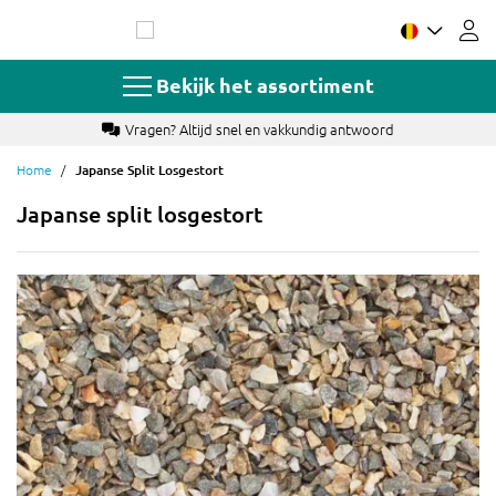
Ga
naar
de
inhoud
Bekijk het assortiment
Vragen? Altijd snel en vakkundig antwoord
Home
Japanse Split Losgestort
Japanse split losgestort