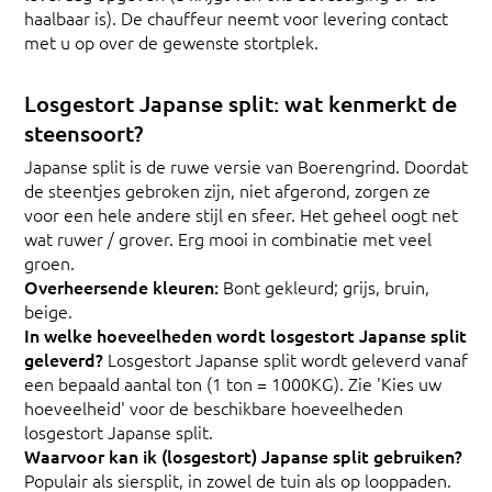
haalbaar is). De chauffeur neemt voor levering contact
met u op over de gewenste stortplek.
Losgestort Japanse split: wat kenmerkt de
steensoort?
Japanse split is de ruwe versie van Boerengrind. Doordat
de steentjes gebroken zijn, niet afgerond, zorgen ze
voor een hele andere stijl en sfeer. Het geheel oogt net
wat ruwer / grover. Erg mooi in combinatie met veel
groen.
Overheersende kleuren:
Bont gekleurd; grijs, bruin,
beige.
In welke hoeveelheden wordt losgestort Japanse split
geleverd?
Losgestort Japanse split wordt geleverd vanaf
een bepaald aantal ton (1 ton = 1000KG). Zie 'Kies uw
hoeveelheid' voor de beschikbare hoeveelheden
losgestort Japanse split.
Waarvoor kan ik (losgestort) Japanse split gebruiken?
Populair als siersplit, in zowel de tuin als op looppaden.