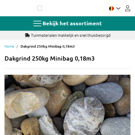
Ga
naar
de
inhoud
Bekijk het assortiment
Tuinmaterialen makkelijk en snel thuisbezorgd
Home
Dakgrind 250kg Minibag 0,18m3
Dakgrind 250kg Minibag 0,18m3