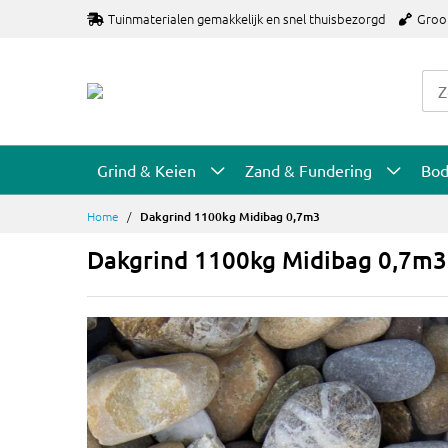
Ga
Tuinmaterialen gemakkelijk en snel thuisbezorgd
Groo
naar
de
inhoud
Grind & Keien
Zand & Fundering
Bo
Home
Dakgrind 1100kg Midibag 0,7m3
Dakgrind 1100kg Midibag 0,7m3