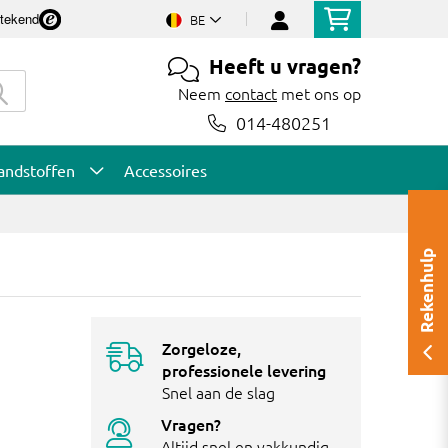
stekend
BE
Heeft u vragen?
Neem
contact
met ons op
014-480251
andstoffen
Accessoires
Rekenhulp
Zorgeloze,
professionele levering
Snel aan de slag
Vragen?
Altijd snel en vakkundig