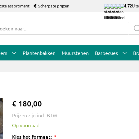
tste assortiment
Scherpste prijzen
4.72
Uit
dem
Plantenbakken
Muurstenen
Barbecues
Br
€ 180,00
Prijzen zijn incl. BTW
Op voorraad
Kies het formaat: