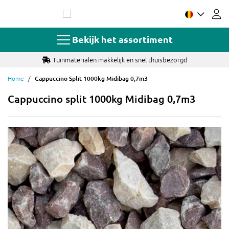
Ga
naar
de
inhoud
Bekijk het assortiment
Tuinmaterialen makkelijk en snel thuisbezorgd
Home
Cappuccino Split 1000kg Midibag 0,7m3
Cappuccino split 1000kg Midibag 0,7m3