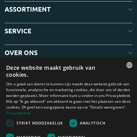
ASSORTIMENT
SERVICE
OVER ONS
Deze website maakt gebruik van
cookies.
ENGLISH
Om u goed van dienst te kunnen zijn maakt deze website gebruik van
functionele, analytische en marketing cookies, die door ons of derden
DUTCH
worden geplaatst. Meer informatie kunt u vinden in ons Privacybeleid.
Klik op "Ik ga akkoord" om akkoord te gaan met het plaatsen van deze
GERMAN
cookies. Of geef een aangepaste keuze op via "Details weergeven".
FRENCH
Privacybeleid
Amagard.com (Kranendonk B.V.) Geen van de teksten of foto's op deze
STRIKT NOODZAKELIJK
ANALYTISCH
SPANISH
website mag zonder schriftelijke toestemming van Kranendonk B.V. worden
gebruikt
ENGLISH
Nederland
|
Deutschland
|
België
|
Belgique
|
España
|
France
|
United