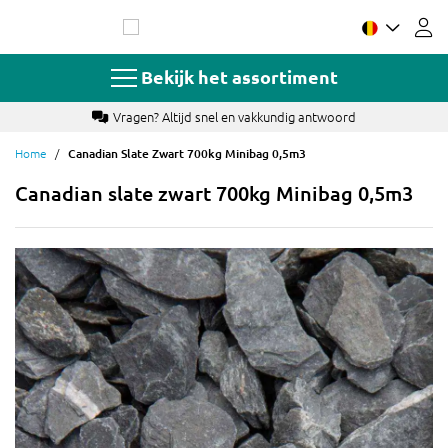
Ga
naar
de
inhoud
Bekijk het assortiment
Vragen? Altijd snel en vakkundig antwoord
B
Home
Canadian Slate Zwart 700kg Minibag 0,5m3
Canadian slate zwart 700kg Minibag 0,5m3