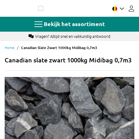
Ga
naar
de
inhoud
Bekijk het assortiment
ord
Betaal met o.a. Bancontact, creditcard of a
Home
Canadian Slate Zwart 1000kg Midibag 0,7m3
Canadian slate zwart 1000kg Midibag 0,7m3