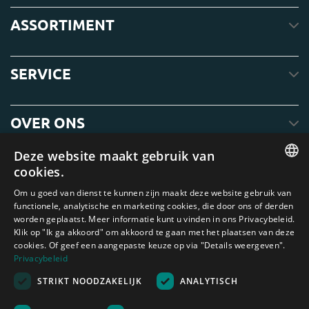
ASSORTIMENT
SERVICE
OVER ONS
Deze website maakt gebruik van
cookies.
ENGLISH
Om u goed van dienst te kunnen zijn maakt deze website gebruik van
functionele, analytische en marketing cookies, die door ons of derden
DUTCH
worden geplaatst. Meer informatie kunt u vinden in ons Privacybeleid.
Klik op "Ik ga akkoord" om akkoord te gaan met het plaatsen van deze
GERMAN
cookies. Of geef een aangepaste keuze op via "Details weergeven".
FRENCH
Privacybeleid
Amagard.com (Kranendonk B.V.) Geen van de teksten of foto's op deze
STRIKT NOODZAKELIJK
ANALYTISCH
SPANISH
website mag zonder schriftelijke toestemming van Kranendonk B.V. worden
gebruikt
ENGLISH