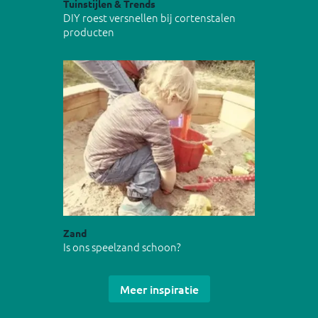
Tuinstijlen & Trends
DIY roest versnellen bij cortenstalen
producten
Zand
Is ons speelzand schoon?
Meer inspiratie