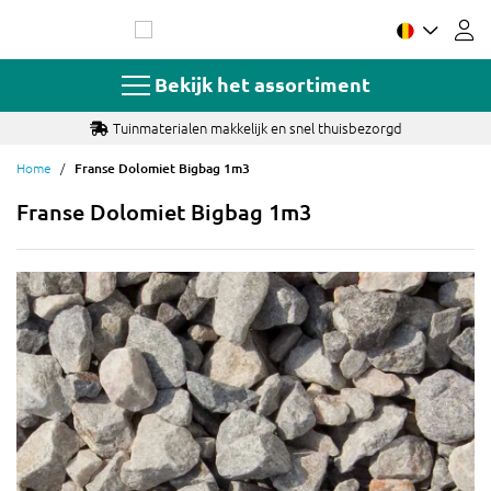
Ga
naar
de
inhoud
Bekijk het assortiment
Tuinmaterialen makkelijk en snel thuisbezorgd
Home
Franse Dolomiet Bigbag 1m3
Franse Dolomiet Bigbag 1m3