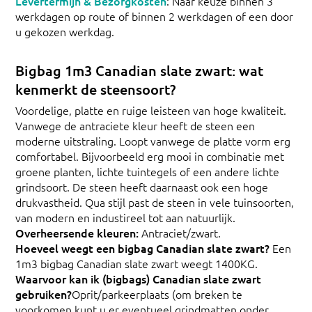
Levertermijn & Bezorgkosten
: Naar keuze binnen 3
werkdagen op route of binnen 2 werkdagen of een door
u gekozen werkdag.
Bigbag 1m3 Canadian slate zwart: wat
kenmerkt de steensoort?
Voordelige, platte en ruige leisteen van hoge kwaliteit.
Vanwege de antraciete kleur heeft de steen een
moderne uitstraling. Loopt vanwege de platte vorm erg
comfortabel. Bijvoorbeeld erg mooi in combinatie met
groene planten, lichte tuintegels of een andere lichte
grindsoort. De steen heeft daarnaast ook een hoge
drukvastheid. Qua stijl past de steen in vele tuinsoorten,
van modern en industireel tot aan natuurlijk.
Overheersende kleuren:
Antraciet/zwart.
Hoeveel weegt een bigbag Canadian slate zwart?
Een
1m3 bigbag Canadian slate zwart weegt 1400KG.
Waarvoor kan ik (bigbags) Canadian slate zwart
gebruiken?
Oprit/parkeerplaats (om breken te
voorkomen kunt u er eventueel grindmatten onder