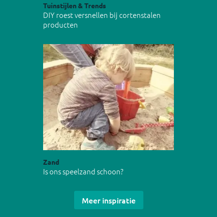
Tuinstijlen & Trends
DIY roest versnellen bij cortenstalen
producten
Zand
Is ons speelzand schoon?
Meer inspiratie