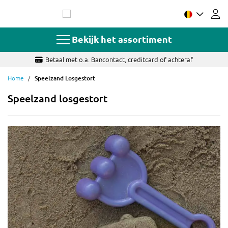
Ga
naar
de
inhoud
Bekijk het assortiment
Betaal met o.a. Bancontact, creditcard of achteraf
Home
Speelzand Losgestort
Speelzand losgestort