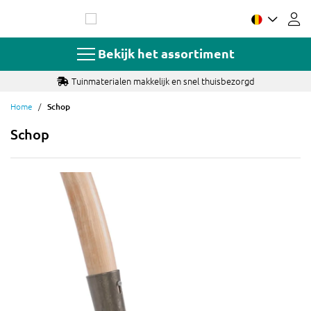
Ga
naar
de
inhoud
Bekijk het assortiment
Tuinmaterialen makkelijk en snel thuisbezorgd
Home
Schop
Schop