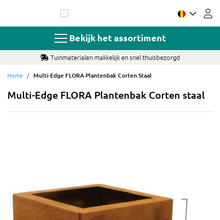
Ga
naar
de
inhoud
Bekijk het assortiment
Tuinmaterialen makkelijk en snel thuisbezorgd
Home
Multi-Edge FLORA Plantenbak Corten Staal
Multi-Edge FLORA Plantenbak Corten staal