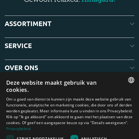
ASSORTIMENT
SERVICE
OVER ONS
Deze website maakt gebruik van
cookies.
ENGLISH
Om u goed van dienst te kunnen zijn maakt deze website gebruik van
functionele, analytische en marketing cookies, die door ons of derden
DUTCH
worden geplaatst. Meer informatie kunt u vinden in ons Privacybeleid.
Klik op "Ik ga akkoord" om akkoord te gaan met het plaatsen van deze
GERMAN
cookies. Of geef een aangepaste keuze op via "Details weergeven".
FRENCH
Privacybeleid
Amagard.com (Kranendonk B.V.) Geen van de teksten of foto's op deze
STRIKT NOODZAKELIJK
ANALYTISCH
SPANISH