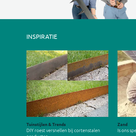
INSPIRATIE
Tuinstijlen & Trends
Zand
DIY roest versnellen bij cortenstalen
Is ons s