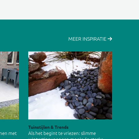
MEER INSPIRATIE
Tuinstijlen & Trends
inen met
Als het begint te vriezen: slimme