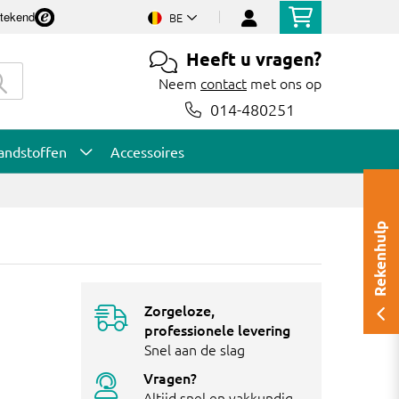
stekend
BE
Heeft u vragen?
Neem
contact
met ons op
014-480251
andstoffen
Accessoires
Rekenhulp
Zorgeloze,
professionele levering
Snel aan de slag
Vragen?
Altijd snel en vakkundig