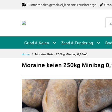
Ga
Tuinmaterialen gemakkelijk en snel thuisbezorgd
Groo
naar
de
inhoud
Grind & Keien
Zand & Fundering
Bo
Home
Moraine Keien 250kg Minibag 0,18m3
Moraine keien 250kg Minibag 0