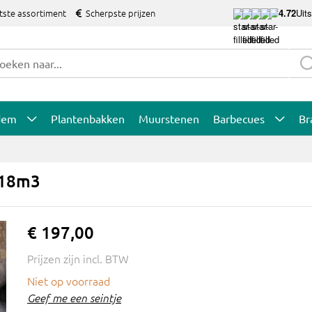
tste assortiment
Scherpste prijzen
4.72
Uit
dem
Plantenbakken
Muurstenen
Barbecues
Br
,18m3
€ 197,00
Prijzen zijn incl. BTW
Niet op voorraad
Geef me een seintje