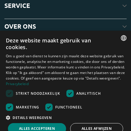
SERVICE
OVER ONS
Deze website maakt gebruik van
cookies.
ENGLISH
Om u goed van dienst te kunnen zijn maakt deze website gebruik van
functionele, analytische en marketing cookies, die door ons of derden
DUTCH
worden geplaatst. Meer informatie kunt u vinden in ons Privacybeleid.
Klik op "Ik ga akkoord" om akkoord te gaan met het plaatsen van deze
GERMAN
cookies. Of geef een aangepaste keuze op via "Details weergeven".
FRENCH
Privacybeleid
Amagard.com (Kranendonk B.V.) Geen van de teksten of foto's op deze
STRIKT NOODZAKELIJK
ANALYTISCH
SPANISH
website mag zonder schriftelijke toestemming van Kranendonk B.V. worden
gebruikt
ENGLISH
Nederland
|
Deutschland
|
België
|
Belgique
|
España
|
France
|
United
MARKETING
FUNCTIONEEL
Kingdom
|
Österreich
PORTUGUESE
DETAILS WEERGEVEN
Rekenhulp
ALLES ACCEPTEREN
ALLES AFWIJZEN