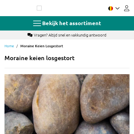
Ga
naar
de
inhoud
Bekijk het assortiment
 en vakkundig antwoord
Betaal met o.a. Banconta
Home
Moraine Keien Losgestort
Moraine keien losgestort