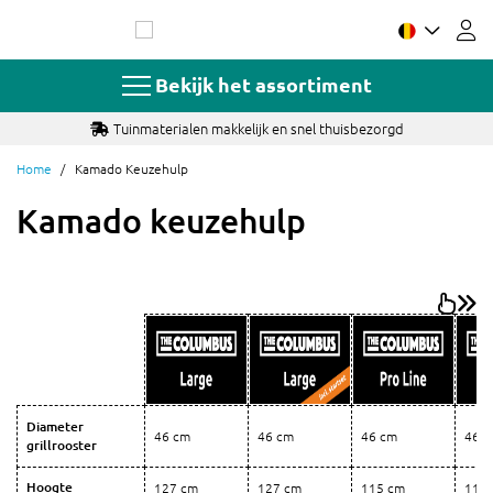
Ga
naar
de
inhoud
Bekijk het assortiment
Tuinmaterialen makkelijk en snel thuisbezorgd
Home
Kamado Keuzehulp
Kamado keuzehulp
Diameter
46 cm
46 cm
46 cm
46 
grillrooster
Hoogte
127 cm
127 cm
115 cm
115