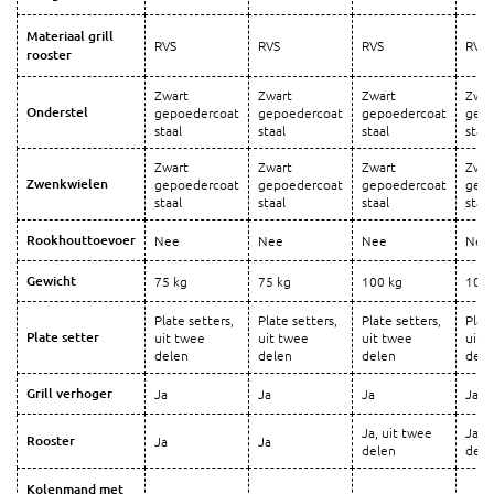
Materiaal grill
RVS
RVS
RVS
RVS
rooster
Zwart
Zwart
Zwart
Zwar
Onderstel
gepoedercoat
gepoedercoat
gepoedercoat
gepo
staal
staal
staal
staal
Zwart
Zwart
Zwart
Zwar
Zwenkwielen
gepoedercoat
gepoedercoat
gepoedercoat
gepo
staal
staal
staal
staal
Rookhouttoevoer
Nee
Nee
Nee
Nee
Gewicht
75 kg
75 kg
100 kg
100 
Plate setters,
Plate setters,
Plate setters,
Plate
Plate setter
uit twee
uit twee
uit twee
uit 
delen
delen
delen
dele
Grill verhoger
Ja
Ja
Ja
Ja
Ja, uit twee
Ja, 
Rooster
Ja
Ja
delen
dele
Kolenmand met