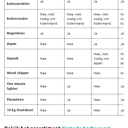
Ja
Ja
Ja
Ja
kolenverdeler
Nee, niet
Nee, niet
Nee, niet
Nee,
Kolenrooster
nodig ivm
nodig ivm
nodig ivm
nodi
kolenmand
kolenmand
kolenmand
kol
Regenhoes
Ja
Ja
Ja
Ja
Aspan
Nee
Nee
Ja
Ja
Nee, niet
Nee,
Aspook
Nee
Nee
nodig ivm
nodi
aspan
aspa
Wood chipper
Nee
Nee
Nee
Nee
One minute
Nee
Ja
Nee
Ja
lighter
Pizzasteen
Nee
Ja
Nee
Ja
10 kg Houtskool
Nee
Ja
Nee
Ja