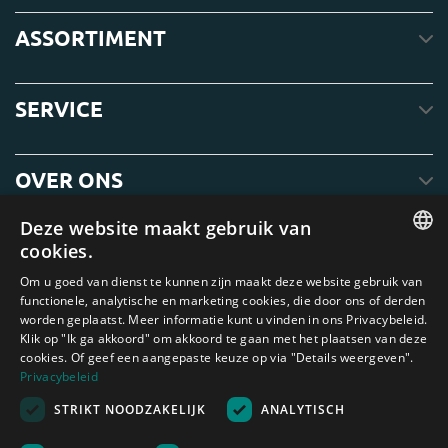
ASSORTIMENT
SERVICE
OVER ONS
Deze website maakt gebruik van
cookies.
ENGLISH
Om u goed van dienst te kunnen zijn maakt deze website gebruik van
functionele, analytische en marketing cookies, die door ons of derden
DUTCH
worden geplaatst. Meer informatie kunt u vinden in ons Privacybeleid.
Klik op "Ik ga akkoord" om akkoord te gaan met het plaatsen van deze
GERMAN
cookies. Of geef een aangepaste keuze op via "Details weergeven".
FRENCH
Privacybeleid
Amagard.com (Kranendonk B.V.) Geen van de teksten of foto's op deze
STRIKT NOODZAKELIJK
ANALYTISCH
SPANISH
website mag zonder schriftelijke toestemming van Kranendonk B.V. worden
gebruikt
ENGLISH