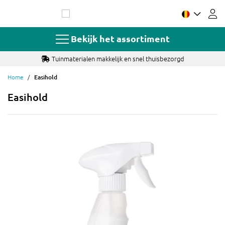
Ga
naar
de
inhoud
Bekijk het assortiment
Tuinmaterialen makkelijk en snel thuisbezorgd
Home
Easihold
Easihold