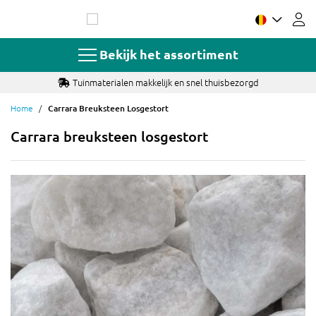
Ga
naar
de
inhoud
Bekijk het assortiment
Tuinmaterialen makkelijk en snel thuisbezorgd
Home
Carrara Breuksteen Losgestort
Carrara breuksteen losgestort