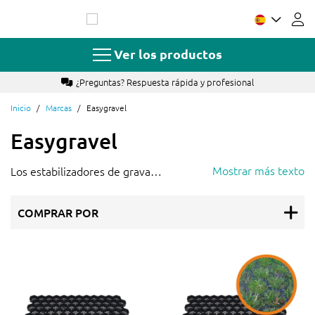
Ir
al
contenido
Ver los productos
¿Preguntas? Respuesta rápida y profesional
Inicio
Marcas
Easygravel
Easygravel
Mostrar más texto
Los estabilizadores de grava
EasyGravel® están hechos de plástico
PP (plástico de polipropileno). Esto hace
COMPRAR POR
que los estabilizadores de grava
EasyGravel® sean increíblemente
fuertes y puedan soportar cargas muy
altas (más de 600 toneladas por m2).
Con estos estabilizadores tendrá por lo
tanto, una superficie resistente a