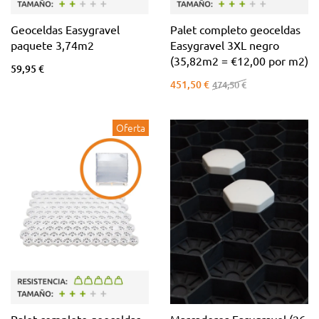
Geoceldas Easygravel
Palet completo geoceldas
paquete 3,74m2
Easygravel 3XL negro
(35,82m2 = €12,00 por m2)
59,95 €
451,50 €
474,50 €
Oferta
Palet completo geoceldas
Marcadores Easygravel (26