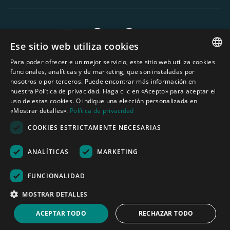
Ese sitio web utiliza cookies
Para poder ofrecerle un mejor servicio, este sitio web utiliza cookies
ENGLISH
funcionales, analíticas y de marketing, que son instaladas por
nosotros o por terceros. Puede encontrar más información en
DUTCH
nuestra Política de privacidad. Haga clic en «Acepto» para aceptar el
uso de estas cookies. O indique una elección personalizada en
GERMAN
«Mostrar detalles».
Política de privacidad
FRENCH
COOKIES ESTRICTAMENTE NECESARIAS
SPANISH
ANALÍTICAS
MARKETING
Ninguno de los textos o fotos de esta página web pueden ser utilizados sin
ENGLISH
el permiso escrito de Áridos Internacionales del Mediterráneo S.L.
PORTUGUESE
Nederland
|
Deutschland
|
België
|
Belgique
|
España
|
France
|
United
FUNCIONALIDAD
Kingdom
|
Österreich
MOSTRAR DETALLES
Herramienta de cálculo
ACEPTAR TODO
RECHAZAR TODO
Menú
Buscar
Mi cesta
Contacto