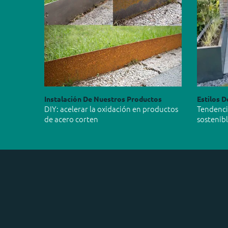
Instalación De Nuestros Productos
Estilos D
DIY: acelerar la oxidación en productos
Tendencia
de acero corten
sostenib