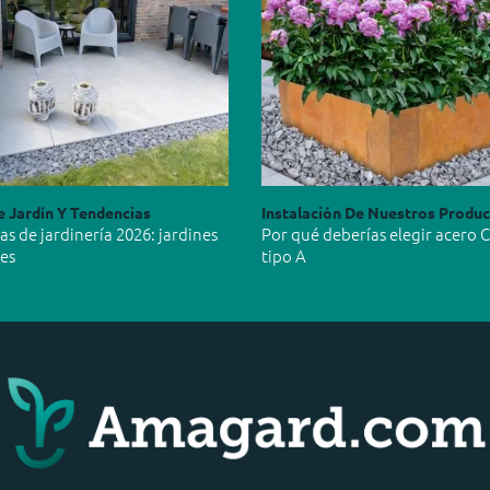
e Jardín Y Tendencias
Instalación De Nuestros Produ
s de jardinería 2026: jardines
Por qué deberías elegir acero 
les
tipo A