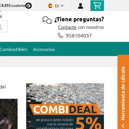
4.51
Excelente
ES
¿Tiene preguntas?
Contacte
con nosotros
958104037
Combustibles
Accesorios
Herramienta de cálculo
del