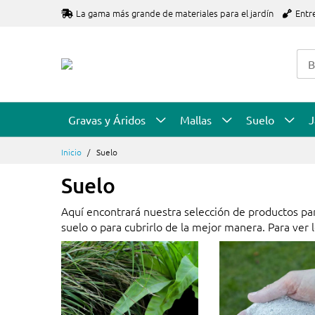
Ir
La gama más grande de materiales para el jardín
Entr
al
contenido
Gravas y Áridos
Mallas
Suelo
J
Inicio
Suelo
Suelo
Aquí encontrará nuestra selección de productos pa
suelo o para cubrirlo de la mejor manera. Para ver 