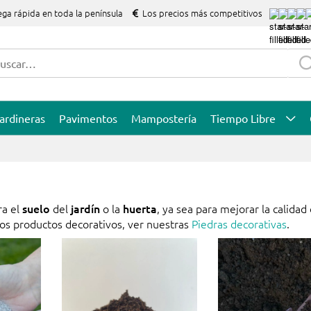
ega rápida en toda la península
Los precios más competitivos
ardineras
Pavimentos
Mampostería
Tiempo Libre
ra el
suelo
del
jardín
o la
huerta
, ya sea para mejorar la calidad 
los productos decorativos, ver nuestras
Piedras decorativas
.