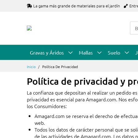
Ir
La gama más grande de materiales para el jardín
Entr
al
contenido
Gravas y Áridos
Mallas
Suelo
J
Inicio
Política De Privacidad
Política de privacidad y p
La confianza que depositan al realizar un pedido es
privacidad es esencial para Amagard.com. Nos esfo
los Consumidores:
Amagard.com se reserva el derecho de efectuar 
web.
Todos los datos de carácter personal que se soli
de las actividades de Amagard.com. Los datos no