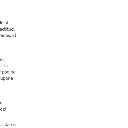
o al
actitud,
ados. El
o,
r la
r página
 supone
án
 del
os datos