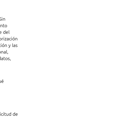
Sin
ento
e del
orización
ión y las
onal,
datos,
ué
icitud de