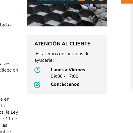
y
tacto
ATENCIÓN AL CLIENTE
¡Estaremos encantados de
ayudarle!
ad de
Lunes a Viernes
iliada en
09:00 - 17:00
Contáctenos
te en
 la
s, la Ley
de 11 de
 las
embre,