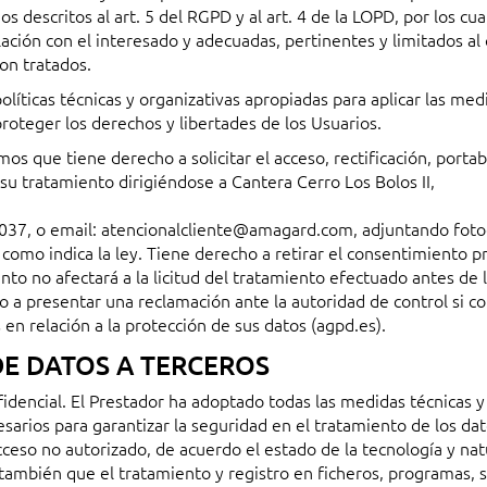
s descritos al art. 5 del RGPD y al art. 4 de la LOPD, por los cu
elación con el interesado y adecuadas, pertinentes y limitados al
son tratados.
ticas técnicas y organizativas apropiadas para aplicar las med
oteger los derechos y libertades de los Usuarios.
s que tiene derecho a solicitar el acceso, rectificación, portab
 su tratamiento dirigiéndose a Cantera Cerro Los Bolos II,
037, o email:
atencionalcliente@amagard.com
, adjuntando fot
 como indica la ley. Tiene derecho a retirar el consentimiento p
to no afectará a la licitud del tratamiento efectuado antes de 
 a presentar una reclamación ante la autoridad de control si c
n relación a la protección de sus datos (agpd.es).
DE DATOS A TERCEROS
fidencial. El Prestador ha adoptado todas las medidas técnicas y
esarios para garantizar la seguridad en el tratamiento de los dat
acceso no autorizado, de acuerdo el estado de la tecnología y na
también que el tratamiento y registro en ficheros, programas, 