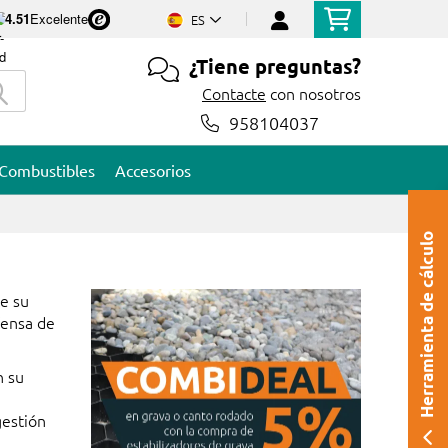
4.51
Excelente
ES
¿Tiene preguntas?
Contacte
con nosotros
958104037
Combustibles
Accesorios
Herramienta de cálculo
de su
fensa de
n su
gestión