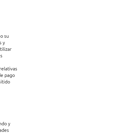
mo su
s y
ilizar
as
relativas
 de pago
itido
ndo y
dades