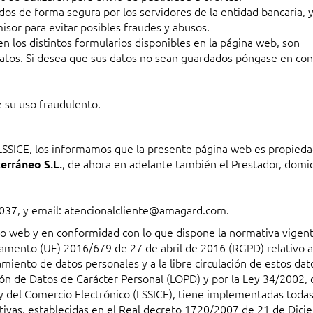
dos de forma segura por los servidores de la entidad bancaria, 
isor para evitar posibles fraudes y abusos.
en los distintos formularios disponibles en la página web, son
datos. Si desea que sus datos no sean guardados póngase en con
e su uso fraudulento.
, LSSICE, los informamos que la presente página web es propied
erráneo S.L.
, de ahora en adelante también el Prestador, domic
037, y email:
atencionalcliente@amagard.com
.
io web y en conformidad con lo que dispone la normativa vigen
lamento (UE) 2016/679 de 27 de abril de 2016 (RGPD) relativo a
amiento de datos personales y a la libre circulación de estos dato
ón de Datos de Carácter Personal (LOPD) y por la Ley 34/2002, 
n y del Comercio Electrónico (LSSICE), tiene implementadas todas
tivas, establecidas en el Real decreto 1720/2007 de 21 de Dici