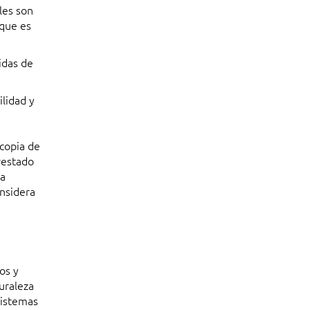
ales son
 que es
idas de
ilidad y
ocopia de
restado
la
onsidera
os y
turaleza
sistemas