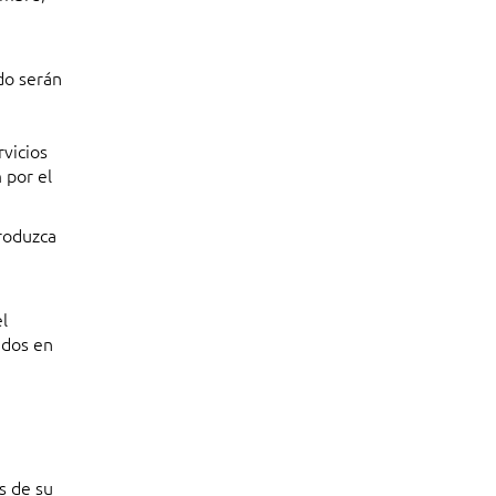
do serán
rvicios
m
por el
roduzca
el
ados en
s de su