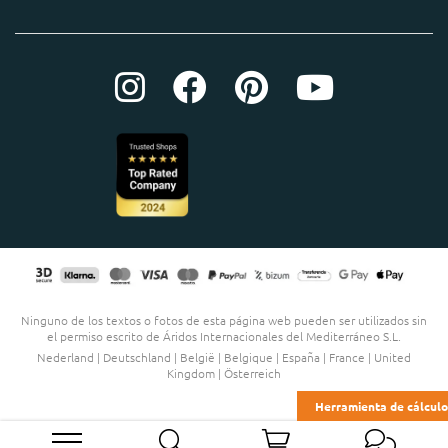
Ninguno de los textos o fotos de esta página web pueden ser utilizados sin
el permiso escrito de Áridos Internacionales del Mediterráneo S.L.
Nederland
|
Deutschland
|
België
|
Belgique
|
España
|
France
|
United
Kingdom
|
Österreich
Herramienta de cálculo