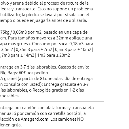
olvo y arena debido al proceso de rotura de la
piedra y transporte. Esto no supone un problema
l utilizarlo; la piedra se lavará por si sola con el
iempo o puede enjuagarla antes de utilizarla.
±75kg / 0,05m3 por m2, basado en una capa de
5cm. Para tamaños mayores a 32mm aplique una
capa más gruesa. Consumo por saca: 0,18m3 para
 3,5m2 | 0,35m3 para ± 7m2 | 0,5m3 para ± 10m2 |
0,7m3 para ± 14m2 | 1m3 para ± 20m2
ntrega en 3-7 días laborables. Gastos de envío:
 Big Bags: 60€ por pedido
 A granel (a partir de 8 toneladas, día de entrega
n consulta con usted): Entrega gratuita en 3-7
ías laborables, o Recogida gratis en 1-2 días
laborables
Entrega por camión con plataforma y transpaleta
anual ó por camión con carretilla portátil, a
elección de Amagard.com. Los camiones NO
ienen grúa.