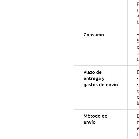
p
a
t
Consumo
±
E
Plazo de
•
entrega y
•
gastos de envío
e
d
Método de
m
envío
t