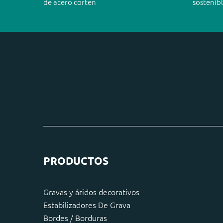
de acero corten
sostenib
PRODUCTOS
Gravas y áridos decorativos
Estabilizadores De Grava
Bordes / Borduras