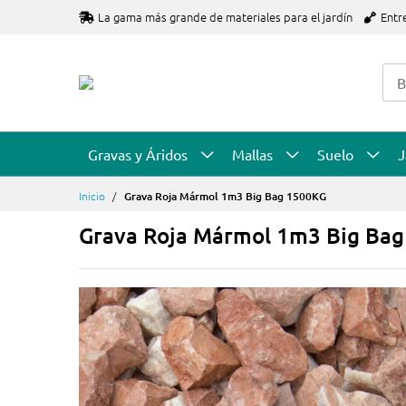
Ir
La gama más grande de materiales para el jardín
Entr
al
contenido
Gravas y Áridos
Mallas
Suelo
J
Inicio
Grava Roja Mármol 1m3 Big Bag 1500KG
Grava Roja Mármol 1m3 Big Ba