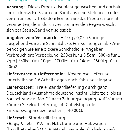
Dieses Produkt ist nicht gewaschen und enthält
möglicherweise Staub und Sand aus dem Steinbruch oder
vom Transport. Trotzdem können Sie das Produkt normal
verarbeiten, denn durch den kommenden Regen wäscht
sich der Staub/Sand von selbst ab.
± 75kg / 0,05m3 pro qm,
ausgehend von 5cm Schichtdicke. Für Körnungen ab 32mm
benötigen Sie eine dickere Schichtdicke. Angaben
Verbrauch pro Verpackung: 250kg für ± 3,5qm | 500kg für ±
7qm | 750kg für ± 10qm | 1000kg für ± 14qm | 1500kg für ±
20m2
Kostenlose Lieferung
innerhalb von 1-6 Arbeitstagen nach Zahlungseingang!
Freie Standardlieferung durch ganz
Deutschland (Ausnahme deutsche Inseln)! Lieferzeit: bis zu
6 Arbeitstagen (Mo-Fr) nach Zahlungseingang. Auf Wunsch
können Sie eine Lieferung mit Gabelstapler im
Einkaufswagen dazu buchen (+ 40,00€).
Standardlieferung:
• Bags/Pallets: LKW mit Hebebühne und Hubwagen
(handbetrieben) ODER Mitnahmestapler (Gabelstapler)