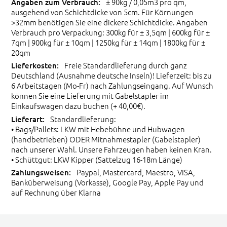
± 90kg / 0,05m3 pro qm,
ausgehend von Schichtdicke von 5cm. Für Körnungen
>32mm benötigen Sie eine dickere Schichtdicke. Angaben
Verbrauch pro Verpackung: 300kg für ± 3,5qm | 600kg für ±
7qm | 900kg für ± 10qm | 1250kg für ± 14qm | 1800kg für ±
20qm
Freie Standardlieferung durch ganz
Deutschland (Ausnahme deutsche Inseln)! Lieferzeit: bis zu
6 Arbeitstagen (Mo-Fr) nach Zahlungseingang. Auf Wunsch
können Sie eine Lieferung mit Gabelstapler im
Einkaufswagen dazu buchen (+ 40,00€).
Standardlieferung:
• Bags/Pallets: LKW mit Hebebühne und Hubwagen
(handbetrieben) ODER Mitnahmestapler (Gabelstapler)
nach unserer Wahl. Unsere Fahrzeugen haben keinen Kran.
• Schüttgut: LKW Kipper (Sattelzug 16-18m Länge)
Paypal, Mastercard, Maestro, VISA,
Banküberweisung (Vorkasse), Google Pay, Apple Pay und
auf Rechnung über Klarna