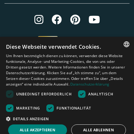
Diese Webseite verwendet Cookies.
Um Ihnen bestmöglich dienen zu können, verwendet diese Website
ENGLISH
funktionale, Analyse- und Marketing-Cookies, die von uns oder
Dritten gesetzt werden. Weitere Informationen finden Sie in unserer
DUTCH
Datenschutzerklärung. Klicken Sie auf „Ich stimme zu“, um dem
Setzen dieser Cookies zuzustimmen. Oder treffen Sie über „Details
GERMAN
anzeigen“ eine individuelle Auswahl.
Datenschutzerklärung
FRENCH
UNBEDINGT ERFORDERLICH
ANALYTISCH
SPANISH
Amagard.com (Kranendonk B.V.) Alle Rechten vorbehalten.
Nederland
|
Deutschland
|
België
|
Belgique
|
España
|
France
|
United
MARKETING
FUNKTIONALITÄT
ENGLISH
Kingdom
|
Österreich
DETAILS ANZEIGEN
PORTUGUESE
Rechenhilfe
ALLE AKZEPTIEREN
ALLE ABLEHNEN