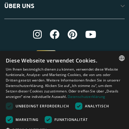
ÜBER UNS
Diese Webseite verwendet Cookies.
Um Ihnen bestmöglich dienen zu können, verwendet diese Website
ENGLISH
funktionale, Analyse- und Marketing-Cookies, die von uns oder
Dritten gesetzt werden. Weitere Informationen finden Sie in unserer
DUTCH
Datenschutzerklärung. Klicken Sie auf „Ich stimme zu“, um dem
Setzen dieser Cookies zuzustimmen. Oder treffen Sie über „Details
GERMAN
anzeigen“ eine individuelle Auswahl.
Datenschutzerklärung
FRENCH
UNBEDINGT ERFORDERLICH
ANALYTISCH
SPANISH
Amagard.com (Kranendonk B.V.) Alle Rechten vorbehalten.
Nederland
|
Deutschland
|
België
|
Belgique
|
España
|
France
|
United
MARKETING
FUNKTIONALITÄT
ENGLISH
Kingdom
|
Österreich