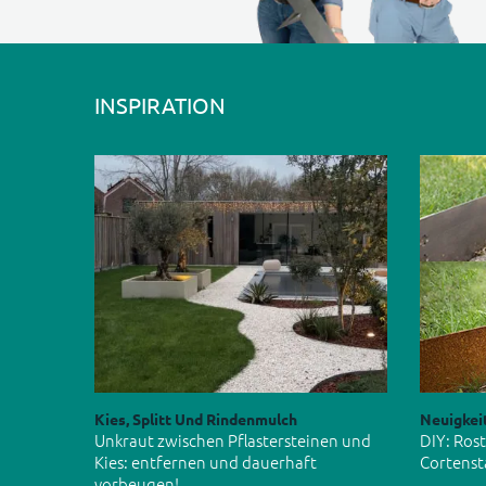
INSPIRATION
Kies, Splitt Und Rindenmulch
Neuigkei
Unkraut zwischen Pflastersteinen und
DIY: Ros
Kies: entfernen und dauerhaft
Cortenst
vorbeugen!