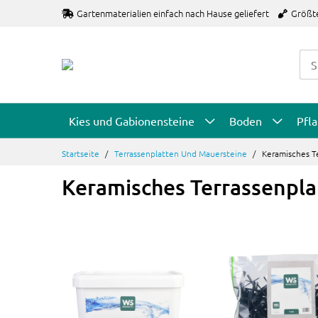
Zum
Gartenmaterialien einfach nach Hause geliefert
Größt
Inhalt
springen
Kies und Gabionensteine
Boden
Pfl
Startseite
Terrassenplatten Und Mauersteine
Keramisches T
Keramisches Terrassenpl