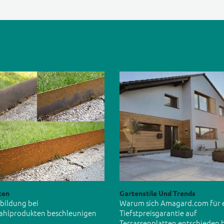
ten
Gartenstile Und Trends
tbildung bei
Warum sich Amagard.com für 
ahlprodukten beschleunigen
Tiefstpreisgarantie auf
Terrassenplatten entschieden 