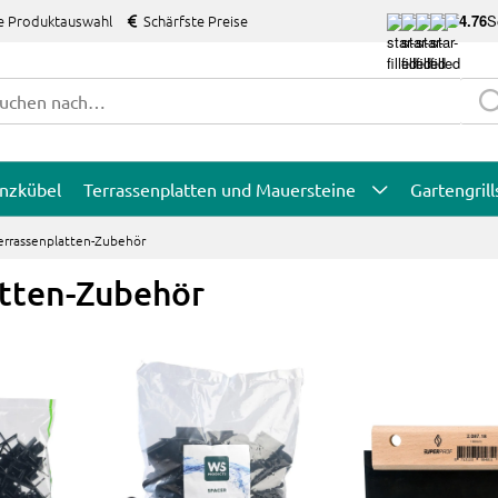
e Produktauswahl
Schärfste Preise
4.76
S
anzkübel
Terrassenplatten und Mauersteine
Gartengrill
errassenplatten-Zubehör
atten-Zubehör