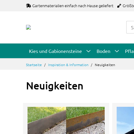
Zum
Gartenmaterialien einfach nach Hause geliefert
Größt
Inhalt
springen
Kies und Gabionensteine
Boden
Pfl
Startseite
Inspiration & Information
Neuigkeiten
Neuigkeiten