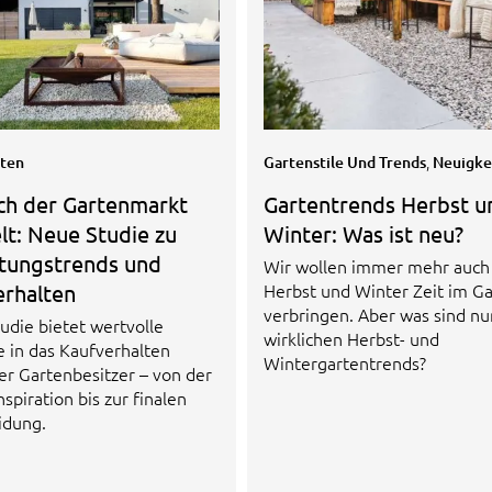
,
iten
Gartenstile Und Trends
Neuigke
ch der Gartenmarkt
Gartentrends Herbst u
t: Neue Studie zu
Winter: Was ist neu?
ltungstrends und
Wir wollen immer mehr auch
Herbst und Winter Zeit im G
erhalten
verbringen. Aber was sind nu
udie bietet wertvolle
wirklichen Herbst- und
e in das Kaufverhalten
Wintergartentrends?
er Gartenbesitzer – von der
nspiration bis zur finalen
idung.