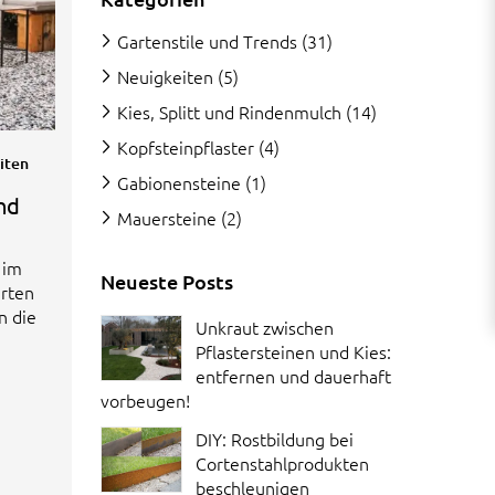
Gartenstile und Trends
(31)
Neuigkeiten
(5)
Kies, Splitt und Rindenmulch
(14)
Kopfsteinpflaster
(4)
iten
Gabionensteine
(1)
nd
Mauersteine
(2)
 im
Neueste Posts
arten
n die
Unkraut zwischen
Pflastersteinen und Kies:
entfernen und dauerhaft
vorbeugen!
DIY: Rostbildung bei
Cortenstahlprodukten
beschleunigen