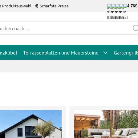
e Produktauswahl
Schärfste Preise
4.76
S
anzkübel
Terrassenplatten und Mauersteine
Gartengrill