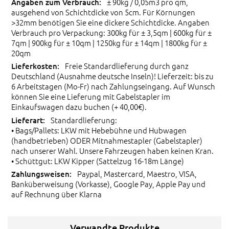
± 90kg / 0,05m3 pro qm,
ausgehend von Schichtdicke von 5cm. Für Körnungen
>32mm benötigen Sie eine dickere Schichtdicke. Angaben
Verbrauch pro Verpackung: 300kg für ± 3,5qm | 600kg für ±
7qm | 900kg für ± 10qm | 1250kg für ± 14qm | 1800kg für ±
20qm
Freie Standardlieferung durch ganz
Deutschland (Ausnahme deutsche Inseln)! Lieferzeit: bis zu
6 Arbeitstagen (Mo-Fr) nach Zahlungseingang. Auf Wunsch
können Sie eine Lieferung mit Gabelstapler im
Einkaufswagen dazu buchen (+ 40,00€).
Standardlieferung:
• Bags/Pallets: LKW mit Hebebühne und Hubwagen
(handbetrieben) ODER Mitnahmestapler (Gabelstapler)
nach unserer Wahl. Unsere Fahrzeugen haben keinen Kran.
• Schüttgut: LKW Kipper (Sattelzug 16-18m Länge)
Paypal, Mastercard, Maestro, VISA,
Banküberweisung (Vorkasse), Google Pay, Apple Pay und
auf Rechnung über Klarna
Verwandte Produkte