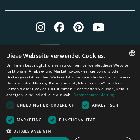
Diese Webseite verwendet Cookies.
Um Ihnen bestmöglich dienen zu können, verwendet diese Website
ENGLISH
funktionale, Analyse- und Marketing-Cookies, die von uns oder
Dritten gesetzt werden. Weitere Informationen finden Sie in unserer
DUTCH
Datenschutzerklärung. Klicken Sie auf „Ich stimme zu“, um dem
Setzen dieser Cookies zuzustimmen. Oder treffen Sie über „Details
GERMAN
anzeigen“ eine individuelle Auswahl.
Datenschutzerklärung
FRENCH
UNBEDINGT ERFORDERLICH
ANALYTISCH
SPANISH
Amagard.com (Kranendonk B.V.) Alle Rechten vorbehalten.
Nederland
|
Deutschland
|
België
|
Belgique
|
España
|
France
|
United
MARKETING
FUNKTIONALITÄT
ENGLISH
Kingdom
|
Österreich
DETAILS ANZEIGEN
PORTUGUESE
Rechenhilfe