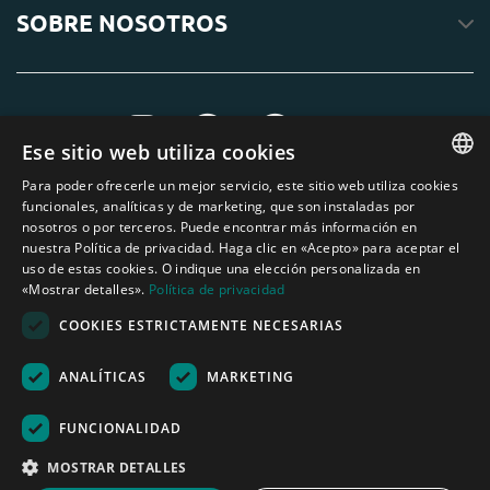
SOBRE NOSOTROS
Ese sitio web utiliza cookies
Para poder ofrecerle un mejor servicio, este sitio web utiliza cookies
ENGLISH
funcionales, analíticas y de marketing, que son instaladas por
nosotros o por terceros. Puede encontrar más información en
DUTCH
nuestra Política de privacidad. Haga clic en «Acepto» para aceptar el
uso de estas cookies. O indique una elección personalizada en
GERMAN
«Mostrar detalles».
Política de privacidad
FRENCH
COOKIES ESTRICTAMENTE NECESARIAS
SPANISH
ANALÍTICAS
MARKETING
Ninguno de los textos o fotos de esta página web pueden ser utilizados sin
ENGLISH
el permiso escrito de Áridos Internacionales del Mediterráneo S.L.
PORTUGUESE
Nederland
|
Deutschland
|
België
|
Belgique
|
España
|
France
|
United
FUNCIONALIDAD
Kingdom
|
Österreich
MOSTRAR DETALLES
Herramienta de cálculo