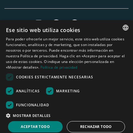
Ese sitio web utiliza cookies
Para poder ofrecerle un mejor servicio, este sitio web utiliza cookies
ENGLISH
funcionales, analíticas y de marketing, que son instaladas por
nosotros o por terceros. Puede encontrar más información en
DUTCH
nuestra Política de privacidad. Haga clic en «Acepto» para aceptar el
uso de estas cookies. O indique una elección personalizada en
GERMAN
«Mostrar detalles».
Política de privacidad
FRENCH
COOKIES ESTRICTAMENTE NECESARIAS
SPANISH
ANALÍTICAS
MARKETING
Ninguno de los textos o fotos de esta página web pueden ser utilizados sin
ENGLISH
el permiso escrito de Áridos Internacionales del Mediterráneo S.L.
PORTUGUESE
Nederland
|
Deutschland
|
België
|
Belgique
|
España
|
France
|
United
FUNCIONALIDAD
Kingdom
|
Österreich
MOSTRAR DETALLES
Herramienta de cálculo
ACEPTAR TODO
RECHAZAR TODO