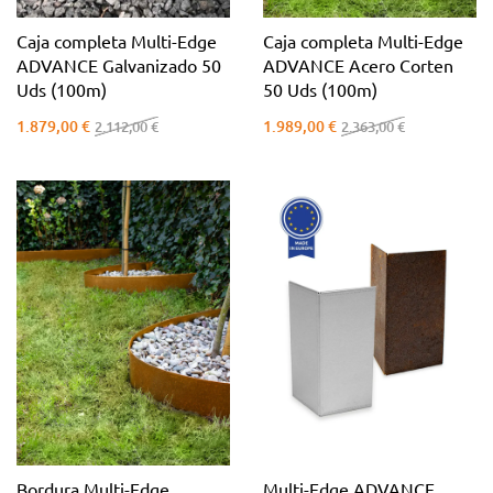
Caja completa Multi-Edge
Caja completa Multi-Edge
ADVANCE Galvanizado 50
ADVANCE Acero Corten
Uds (100m)
50 Uds (100m)
1.879,00 €
1.989,00 €
2.112,00 €
2.363,00 €
Bordura Multi-Edge
Multi-Edge ADVANCE