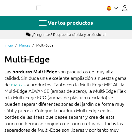
Ir
al
contenido
Ver los productos
Más de 17 años de experiencia
Inicio
Marcas
Multi-Edge
Multi-Edge
Las
borduras Multi-Edge
son productos de muy alta
calidad. Sin duda una excelente ampliación a nuestra gama
de
marcas
y productos. Tanto con la Multi-Edge METAL, la
Multi-Edge ADVANCE (ambas de acero), la Multi-Edge Flex
o la Multi-Edge ECO (ambas de plástico reciclado) se
pueden separar diferentes zonas del jardín de forma muy
sútil y precisa. Coloque la bordura Multi-Edge en los
bordes de las áreas que desee separar y cree de esta
forma un hermoso conjunto de forma refinada. Todas las
separadores de Multi-Edge son ligeras y por tanto muy