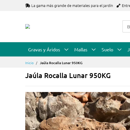
Ir
La gama más grande de materiales para el jardín
Entr
al
contenido
Gravas y Áridos
Mallas
Suelo
J
Inicio
Jaúla Rocalla Lunar 950KG
Jaúla Rocalla Lunar 950KG