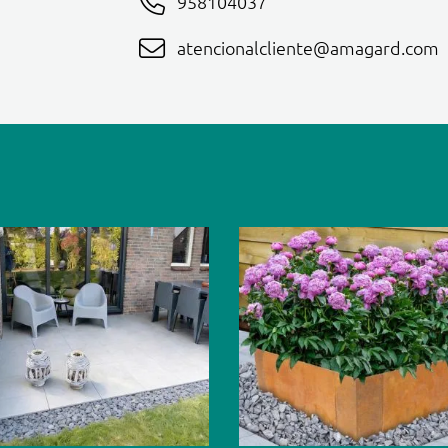
958104037
atencionalcliente@amagard.com