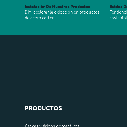
Instalación De Nuestros Productos
Estilos D
DIY: acelerar la oxidación en productos
Tendencia
de acero corten
sostenib
PRODUCTOS
Gravas y áridos decorativos