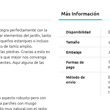
Más Información
ntegra perfectamente con la
E
Disponibilidad
ar elementos del jardín, tanto
equeños estanques o incluso
±
Tamaño
to de tamiz amplio,
as piedras. Gracias a esto es
Embalaje
iedra que mejor nos convenga
uentes. Aquí alguna de las
T
Formas de
K
pago
Método de
m
envío
t
o aspecto robusto pero con
nga parches con musgo
to muy natural con el resto