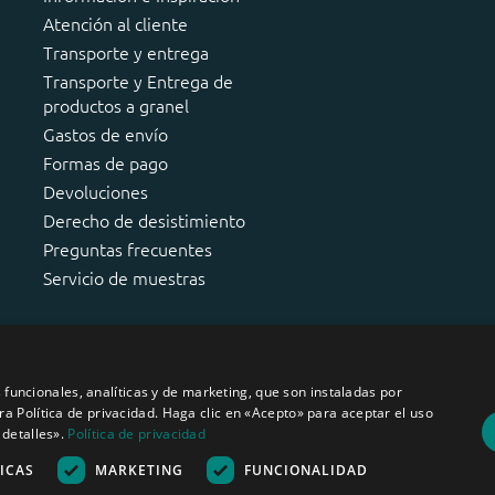
Atención al cliente
Transporte y entrega
Transporte y Entrega de
productos a granel
Gastos de envío
Formas de pago
Devoluciones
Derecho de desistimiento
Preguntas frecuentes
Servicio de muestras
s funcionales, analíticas y de marketing, que son instaladas por
 Política de privacidad. Haga clic en «Acepto» para aceptar el uso
detalles».
Política de privacidad
ICAS
MARKETING
FUNCIONALIDAD
 de esta página web pueden ser utilizados sin el permiso escrito de Áridos Interna