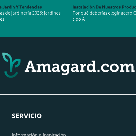
e Jardín Y Tendencias
Instalación De Nuestros Produ
s de jardinería 2026: jardines
Por qué deberías elegir acero 
les
tipo A
SERVICIO
Información e Inspiración