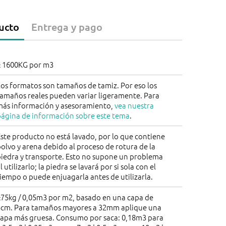
9> unidades
bag
ucto
Entrega y pago
Los descuentos se abonarán en la cesta
de la compra.
± 1600KG por m3
os formatos son tamaños de tamiz. Por eso los
tamaños reales pueden variar ligeramente. Para
más información y asesoramiento,
vea nuestra
página de información sobre este tema
.
ste producto no está lavado, por lo que contiene
olvo y arena debido al proceso de rotura de la
piedra y transporte. Esto no supone un problema
l utilizarlo; la piedra se lavará por si sola con el
iempo o puede enjuagarla antes de utilizarla.
±75kg / 0,05m3 por m2, basado en una capa de
5cm. Para tamaños mayores a 32mm aplique una
capa más gruesa. Consumo por saca: 0,18m3 para