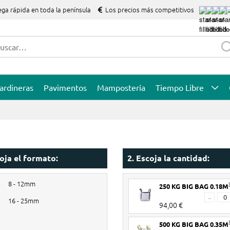
ega rápida en toda la península
Los precios más competitivos
ardineras
Pavimentos
Mampostería
Tiempo Libre
coja el formato:
2. Escoja la cantidad:
8 - 12mm
250 KG BIG BAG 0.18M
-
16 - 25mm
94,00 €
500 KG BIG BAG 0.35M