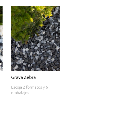
Grava Zebra
Escoja 2 formatos y 6
embalajes