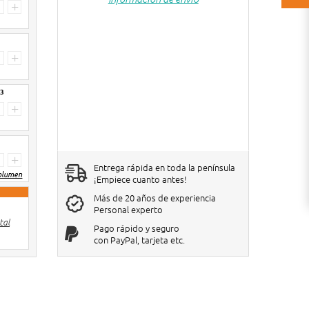
+
+
3
+
+
Entrega rápida en toda la península
olumen
¡Empiece cuanto antes!
Más de 20 años de experiencia
3-4
Personal experto
€9 de descuento por big bag
tal
unidades
Pago rápido y seguro
con PayPal, tarjeta etc.
5-6
€12 de descuento por big
unidades
bag
7-8
€15 de descuento por big
unidades
bag
€18 de descuento por big