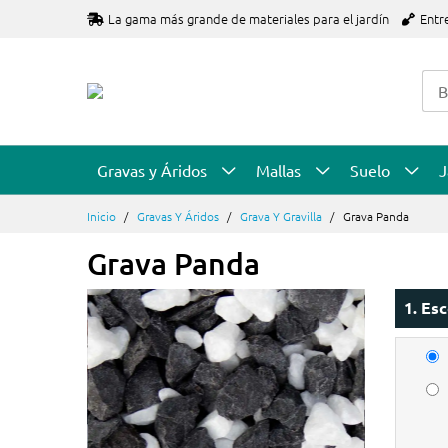
Ir
La gama más grande de materiales para el jardín
Entr
al
contenido
Gravas y Áridos
Mallas
Suelo
J
Inicio
Gravas Y Áridos
Grava Y Gravilla
Grava Panda
Grava Panda
1. Es