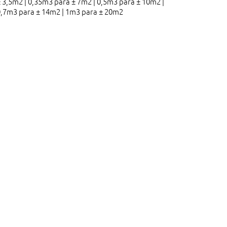
 3,5m2 | 0,35m3 para ± 7m2 | 0,5m3 para ± 10m2 |
0,7m3 para ± 14m2 | 1m3 para ± 20m2