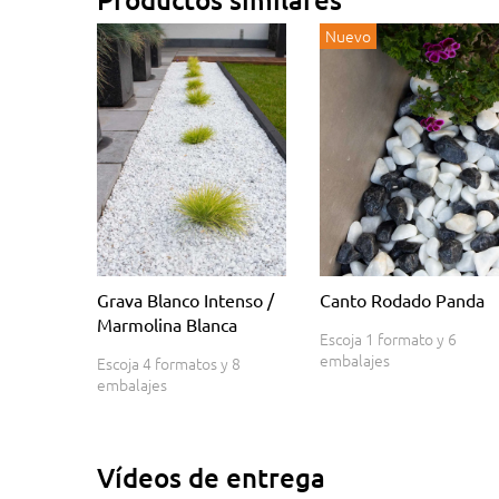
Nuevo
Grava Blanco Intenso /
Canto Rodado Panda
Marmolina Blanca
Escoja 1 formato y 6
embalajes
Escoja 4 formatos y 8
embalajes
Vídeos de entrega