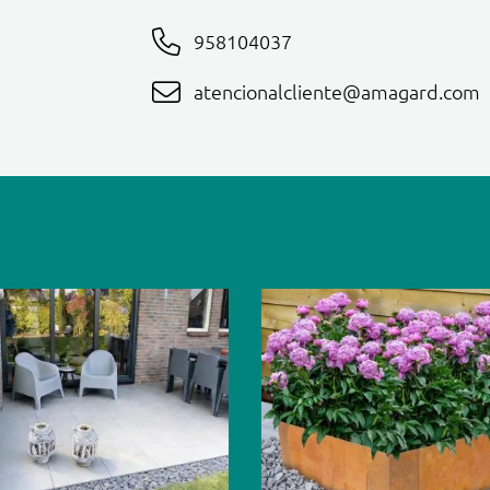
958104037
atencionalcliente@amagard.com