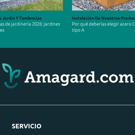
e Jardín Y Tendencias
Instalación De Nuestros Produ
s de jardinería 2026: jardines
Por qué deberías elegir acero 
les
tipo A
SERVICIO