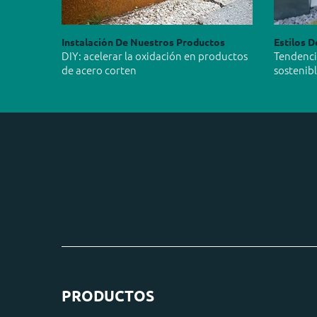
Instalación De Nuestros Productos
Estilos D
DIY: acelerar la oxidación en productos
Tendencia
de acero corten
sostenib
PRODUCTOS