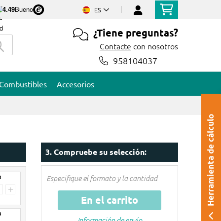
4.49
Bueno
ES
¿Tiene preguntas?
Contacte
con nosotros
958104037
Combustibles
Accesorios
Herramienta de cálculo
3. Compruebe su selección:
3
Especifique el formato y la cantidad
+
En el carrito
3
Información de envío