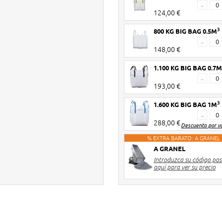
-
124,00 €
3
800 KG BIG BAG 0.5M
-
148,00 €
1.100 KG BIG BAG 0.7M
-
193,00 €
3
1.600 KG BIG BAG 1M
-
288,00 €
Descuento por v
% EXTRA BARATO: A GRANEL
A GRANEL
Introduzca su código pos
aquí para ver su precio