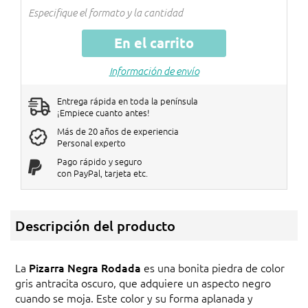
€18 de descuento por big
9> unidades
Especifique el formato y la cantidad
bag
En el carrito
Los descuentos se abonarán en la cesta
de la compra.
Información de envío
Entrega rápida en toda la península
¡Empiece cuanto antes!
Más de 20 años de experiencia
Personal experto
Pago rápido y seguro
con PayPal, tarjeta etc.
Descripción del producto
La
Pizarra Negra Rodada
es una bonita piedra de color
gris antracita oscuro, que adquiere un aspecto negro
cuando se moja. Este color y su forma aplanada y