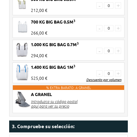
-
+
212,00 €
3
700 KG BIG BAG 0.5M
-
+
266,00 €
3
1.000 KG BIG BAG 0.7M
-
+
294,00 €
3
1.400 KG BIG BAG 1M
-
+
525,00 €
Descuento por volumen
% EXTRA BARATO: A GRANEL
A GRANEL
3-4
€9 de descuento por big bag
Introduzca su código postal
unidades
aquí para ver su precio
5-6
€12 de descuento por big
unidades
bag
7-8
€15 de descuento por big
3. Compruebe su selección:
unidades
bag