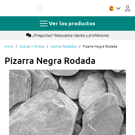
Ir
al
contenido
Ver los productos
Más de 17 años de experiencia
Inicio
Gravas Y Áridos
Cantos Rodados
Pizarra Negra Rodada
Pizarra Negra Rodada