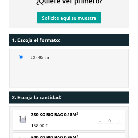
¿Quiere ver primero?
Solicite aquí su muestra
1. Escoja el formato:
20 - 40mm
2. Escoja la cantidad:
3
250 KG BIG BAG 0.18M
-
+
138,00 €
3
500 KG BIG BAG 0.35M