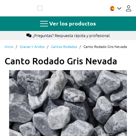
Ir
al
contenido
Ver los productos
Más de 17 años de experiencia
Inicio
Gravas Y Áridos
Cantos Rodados
Canto Rodado Gris Nevada
Canto Rodado Gris Nevada