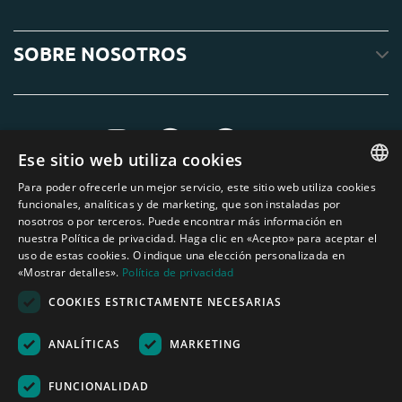
SOBRE NOSOTROS
Ese sitio web utiliza cookies
Para poder ofrecerle un mejor servicio, este sitio web utiliza cookies
ENGLISH
funcionales, analíticas y de marketing, que son instaladas por
nosotros o por terceros. Puede encontrar más información en
DUTCH
nuestra Política de privacidad. Haga clic en «Acepto» para aceptar el
uso de estas cookies. O indique una elección personalizada en
GERMAN
«Mostrar detalles».
Política de privacidad
FRENCH
COOKIES ESTRICTAMENTE NECESARIAS
SPANISH
ANALÍTICAS
MARKETING
Ninguno de los textos o fotos de esta página web pueden ser utilizados sin
ENGLISH
el permiso escrito de Áridos Internacionales del Mediterráneo S.L.
PORTUGUESE
Nederland
|
Deutschland
|
België
|
Belgique
|
España
|
France
|
United
FUNCIONALIDAD
Kingdom
|
Österreich