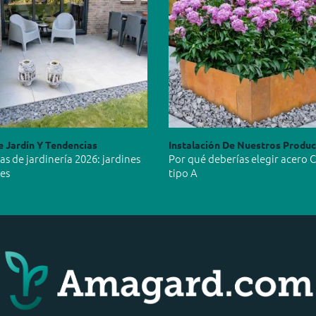
e Jardín Y Tendencias
Instalación De Nuestros Produ
s de jardinería 2026: jardines
Por qué deberías elegir acero 
les
tipo A