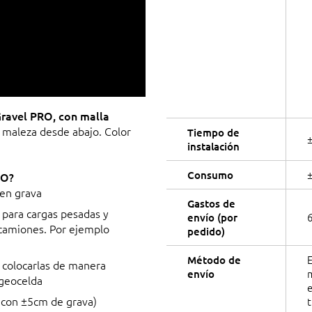
Gravel PRO, con malla
e maleza desde abajo. Color
Tiempo de
instalación
Consumo
RO?
 en grava
Gastos de
 para cargas pesadas y
6
envío (por
 camiones. Por ejemplo
pedido)
Método de
e colocarlas de manera
m
envío
 geocelda
s con ±5cm de grava)
t