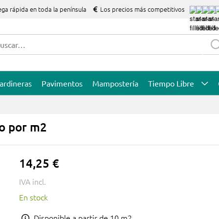
ega rápida en toda la península
Los precios más competitivos
ardineras
Pavimentos
Mampostería
Tiempo Libre
o por m2
14,25 €
IVA incl.
En stock
Disponible a partir de 10 m2.