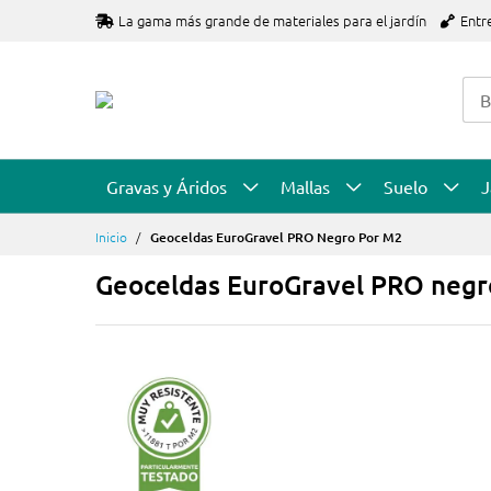
Ir
La gama más grande de materiales para el jardín
Entr
al
contenido
Gravas y Áridos
Mallas
Suelo
J
Inicio
Geoceldas EuroGravel PRO Negro Por M2
Geoceldas EuroGravel PRO negr