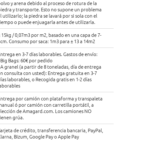
olvo y arena debido al proceso de rotura de la
piedra y transporte. Esto no supone un problema
l utilizarlo; la piedra se lavará por si sola con el
iempo o puede enjuagarla antes de utilizarla.
 15kg / 0,07m3 por m2, basado en una capa de 7-
8cm. Consumo por saca: 1m3 para ± 13 a 14m2
ntrega en 3-7 días laborables. Gastos de envío:
 Big Bags: 60€ por pedido
 A granel (a partir de 8 toneladas, día de entrega
n consulta con usted): Entrega gratuita en 3-7
ías laborables, o Recogida gratis en 1-2 días
laborables
Entrega por camión con plataforma y transpaleta
anual ó por camión con carretilla portátil, a
elección de Amagard.com. Los camiones NO
ienen grúa.
arjeta de crédito, transferencia bancaria, PayPal,
larna, Bizum, Google Pay o Apple Pay