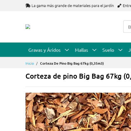
Ir
La gama más grande de materiales para el jardín
Entr
al
contenido
Gravas y Áridos
Mallas
Suelo
J
Inicio
Corteza De Pino Big Bag 67kg (0,35m3)
Corteza de pino Big Bag 67kg (