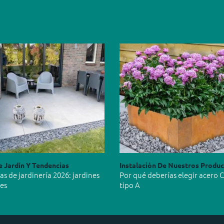
e Jardín Y Tendencias
Instalación De Nuestros Produ
s de jardinería 2026: jardines
Por qué deberías elegir acero 
les
tipo A