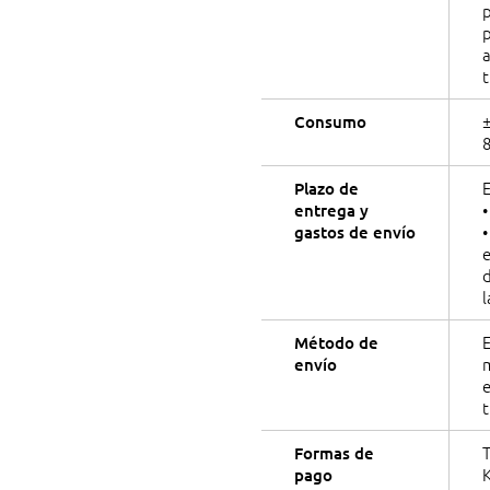
p
a
t
±
Consumo
E
Plazo de
•
entrega y
•
gastos de envío
e
d
Método de
m
envío
t
T
Formas de
K
pago