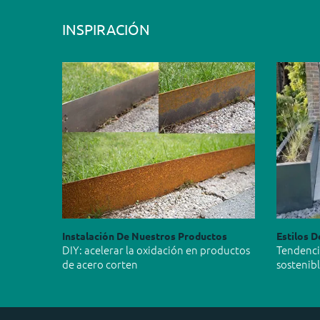
INSPIRACIÓN
Instalación De Nuestros Productos
Estilos D
DIY: acelerar la oxidación en productos
Tendencia
de acero corten
sostenib