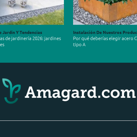
e Jardín Y Tendencias
Instalación De Nuestros Produ
s de jardinería 2026: jardines
Por qué deberías elegir acero 
les
tipo A