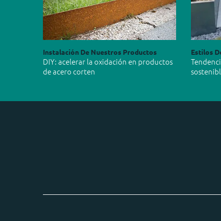
Instalación De Nuestros Productos
Estilos D
DIY: acelerar la oxidación en productos
Tendencia
de acero corten
sostenib