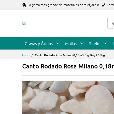
Ir
La gama más grande de materiales para el jardín
Entr
al
contenido
Gravas y Áridos
Mallas
Suelo
J
Inicio
Canto Rodado Rosa Milano 0,18m3 Big Bag 250kg
Canto Rodado Rosa Milano 0,18