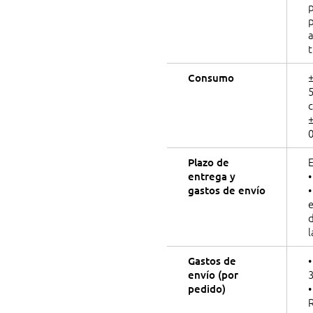
p
a
t
Consumo
±
E
Plazo de
•
entrega y
•
gastos de envío
e
d
•
Gastos de
3
envío (por
•
pedido)
R