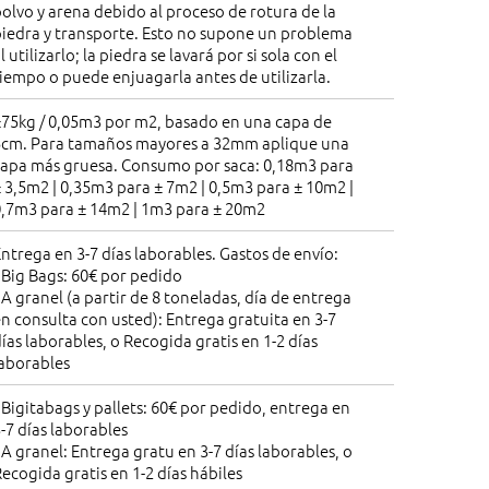
olvo y arena debido al proceso de rotura de la
piedra y transporte. Esto no supone un problema
l utilizarlo; la piedra se lavará por si sola con el
iempo o puede enjuagarla antes de utilizarla.
±75kg / 0,05m3 por m2, basado en una capa de
5cm. Para tamaños mayores a 32mm aplique una
capa más gruesa. Consumo por saca: 0,18m3 para
 3,5m2 | 0,35m3 para ± 7m2 | 0,5m3 para ± 10m2 |
0,7m3 para ± 14m2 | 1m3 para ± 20m2
ntrega en 3-7 días laborables. Gastos de envío:
 Big Bags: 60€ por pedido
 A granel (a partir de 8 toneladas, día de entrega
n consulta con usted): Entrega gratuita en 3-7
ías laborables, o Recogida gratis en 1-2 días
laborables
 Bigitabags y pallets: 60€ por pedido, entrega en
-7 días laborables
 A granel: Entrega gratu en 3-7 días laborables, o
ecogida gratis en 1-2 días hábiles