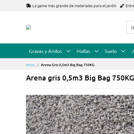
Ir
La gama más grande de materiales para el jardín
Entr
al
contenido
Gravas y Áridos
Mallas
Suelo
J
Inicio
Arena Gris 0,5m3 Big Bag 750KG
Arena gris 0,5m3 Big Bag 750KG