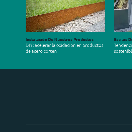
Instalación De Nuestros Productos
Estilos D
DIY: acelerar la oxidación en productos
Tendencia
de acero corten
sostenib