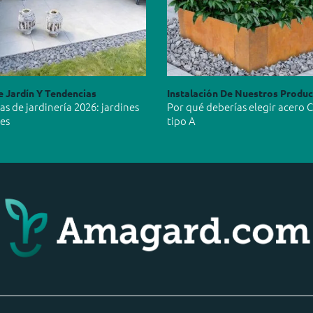
e Jardín Y Tendencias
Instalación De Nuestros Produ
s de jardinería 2026: jardines
Por qué deberías elegir acero 
les
tipo A