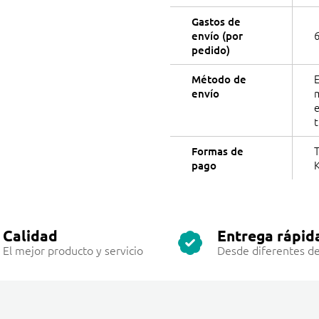
Gastos de
6
envío (por
pedido)
Método de
m
envío
t
T
Formas de
K
pago
Calidad
Entrega rápid
El mejor producto y servicio
Desde diferentes de