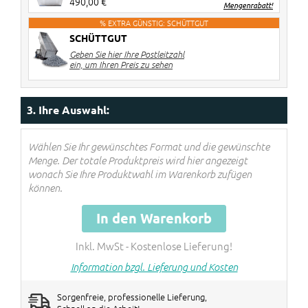
490,00 €
Mengenrabatt!
% EXTRA GÜNSTIG: SCHÜTTGUT
SCHÜTTGUT
2 Stück
€ 20 Rabatt pro Big Bag
Geben Sie hier Ihre Postleitzahl
3-4 Stück
€ 40 Rabatt pro Big Bag
ein, um Ihren Preis zu sehen
5> Stück
€ 60 Rabatt pro Big Bag
Rabatte werden im Warenkorb
3. Ihre Auswahl:
verrechnet!
Wählen Sie Ihr gewünschtes Format und die gewünschte
Menge. Der totale Produktpreis wird hier angezeigt
wonach Sie Ihre Produktwahl im Warenkorb zufügen
können.
In den Warenkorb
Inkl. MwSt - Kostenlose Lieferung!
Information bzgl. Lieferung und Kosten
Sorgenfreie, professionelle Lieferung,