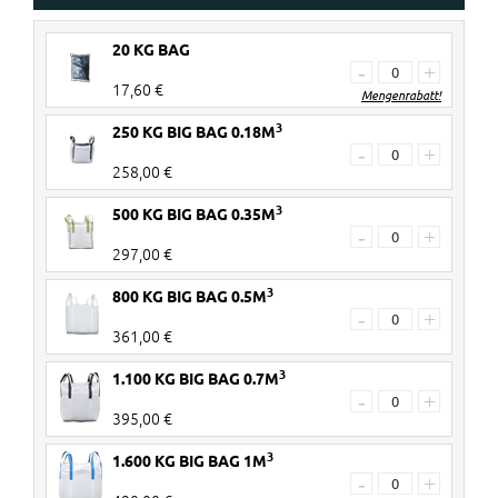
20 KG BAG
-
+
17,60 €
Mengenrabatt!
3
250 KG BIG BAG 0.18M
30+ Stück
€ 3 Rabatt pro 20KG Bag
-
+
258,00 €
60+ Stück
€ 5 Rabatt pro 20KG Bag
3
500 KG BIG BAG 0.35M
Rabatte werden im Warenkorb
-
+
297,00 €
verrechnet!
3
800 KG BIG BAG 0.5M
-
+
361,00 €
3
1.100 KG BIG BAG 0.7M
-
+
395,00 €
3
1.600 KG BIG BAG 1M
-
+