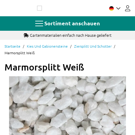
Zum
Inhalt
springen
Sortiment anschauen
Gartenmaterialien einfach nach Hause geliefert
Startseite
Kies Und Gabionensteine
Ziersplitt Und Schotter
Marmorsplitt Weiß
Marmorsplitt Weiß