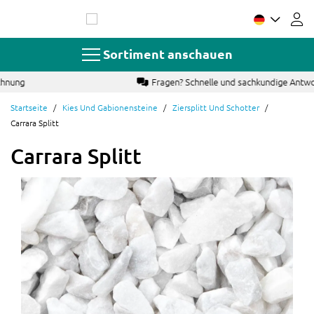
Zum
Inhalt
springen
Sortiment anschauen
Fragen? Schnelle und sachkundige Antwort
Startseite
Kies Und Gabionensteine
Ziersplitt Und Schotter
Carrara Splitt
Carrara Splitt