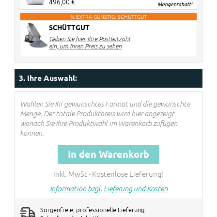
496,00 €
Mengenrabatt!
% EXTRA GÜNSTIG: SCHÜTTGUT
SCHÜTTGUT
2 Stück
€ 20 Rabatt pro Big Bag
Geben Sie hier Ihre Postleitzahl
3-4 Stück
€ 40 Rabatt pro Big Bag
ein, um Ihren Preis zu sehen
5> Stück
€ 60 Rabatt pro Big Bag
Rabatte werden im Warenkorb
3. Ihre Auswahl:
verrechnet!
Wählen Sie Ihr gewünschtes Format und die gewünschte
Menge. Der totale Produktpreis wird hier angezeigt
wonach Sie Ihre Produktwahl im Warenkorb zufügen
können.
In den Warenkorb
Inkl. MwSt - Kostenlose Lieferung!
Information bzgl. Lieferung und Kosten
Sorgenfreie, professionelle Lieferung,